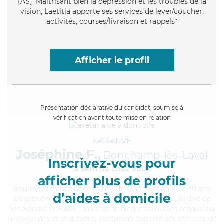
(AS). Maitrisant bien la dépression et les troubles de la
vision, Laetitia apporte ses services de lever/coucher,
activités, courses/livraison et rappels*
Afficher le profil
Présentation déclarative du candidat, soumise à
vérification avant toute mise en relation
SPORTIVE
Joséphine F.,
Bonchamp-lès-Laval
Inscrivez-vous pour
à 5km de chez Vous
afficher plus de profils
Intuitive
, attentionnée et minutieuse, Joséphine a 20 ans
d’aides à domicile
d'expérience et possède un diplôme d'État d'Auxiliaire de
Vie Sociale (DEAVS). Maitrisant bien les troubles rénaux ou
urologiques et le diabète, Joséphine apporte ses services de