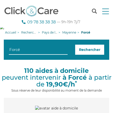
T
o
g
09 78 38 38 38
— 9h-19h 7j/7
g
l
Accueil
Recherche aide à domicile
Pays de la Loire
Mayenne
Forcé
e
n
a
Rechercher
v
i
g
a
110 aides à domicile
t
peuvent intervenir
à Forcé
à partir
i
o
*
de
19,90€/h
n
Sous réserve de leur disponibilité au moment de la demande