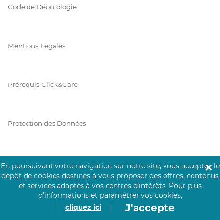
Code de Déontologie
Mentions Légales
Prérequis Click&Care
Protection des Données
Vie Privée
En poursuivant votre navigation sur notre site, vous acceptez le
✕
dépôt de cookies destinés à vous proposer des offres, contenus
et services adaptés à vos centres d’intérêts.
Pour plus
d’informations et paramétrer vos cookies,
J'accepte
PAIEMENT SÉCURISÉ
cliquez ici
.