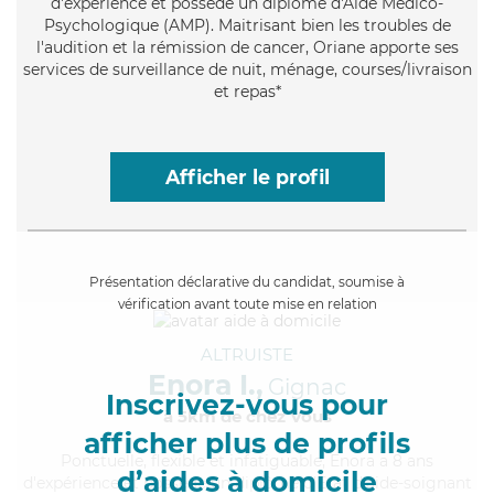
d'expérience et possède un diplôme d'Aide Médico-
Psychologique (AMP). Maitrisant bien les troubles de
l'audition et la rémission de cancer, Oriane apporte ses
services de surveillance de nuit, ménage, courses/livraison
et repas*
Afficher le profil
Présentation déclarative du candidat, soumise à
vérification avant toute mise en relation
ALTRUISTE
Enora I.,
Gignac
Inscrivez-vous pour
à 5km de chez Vous
afficher plus de profils
Ponctuelle
, flexible et infatiguable, Enora a 8 ans
d’aides à domicile
d'expérience et possède un diplôme d'Etat d'aide-soignant