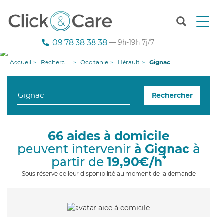
T
o
g
09 78 38 38 38
— 9h-19h 7j/7
g
l
Accueil
Recherche aide à domicile
Occitanie
Hérault
Gignac
e
n
a
Rechercher
v
i
g
a
66 aides à domicile
t
peuvent intervenir
à Gignac
à
i
o
*
partir de
19,90€/h
n
Sous réserve de leur disponibilité au moment de la demande