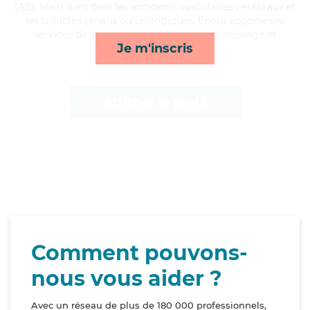
(AS). Maitrisant bien les accidents vasculaires cérébraux et
les troubles rénaux ou urologiques, Enora apporte ses
services de activités, lessive/repassage, ménage et
Je m'inscris
lever/coucher*
Afficher le profil
Comment pouvons-
nous vous aider ?
Avec un réseau de plus de 180 000 professionnels,