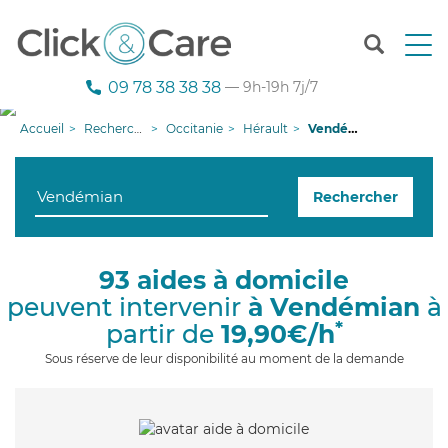
T
o
g
09 78 38 38 38
— 9h-19h 7j/7
g
l
Accueil
Recherche aide à domicile
Occitanie
Hérault
Vendémian
e
n
a
Rechercher
v
i
g
a
93 aides à domicile
t
peuvent intervenir
à Vendémian
à
i
o
*
partir de
19,90€/h
n
Sous réserve de leur disponibilité au moment de la demande