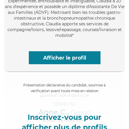
Expérimentée
, enthousiaste et infatiguable, Claudia a 20
ans d'expérience et possède un diplôme d'Assistante De Vie
aux Familles (ADVF). Maitrisant bien les troubles gastro-
intestinaux et la bronchopneumopathie chronique
obstructive, Claudia apporte ses services de
compagnie/loisirs, lessive/repassage, courses/livraison et
mobilité*
Afficher le profil
Présentation déclarative du candidat, soumise à
vérification avant toute mise en relation
SÉRIEUSE
Anne C.,
Gignac
Inscrivez-vous pour
à 5km de chez Vous
afficher plus de profils