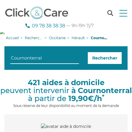
T
o
g
09 78 38 38 38
— 9h-19h 7j/7
g
l
Accueil
Recherche aide à domicile
Occitanie
Hérault
Cournonterral
e
n
a
Rechercher
v
i
g
a
421 aides à domicile
t
peuvent intervenir
à Cournonterral
i
o
*
à partir de
19,90€/h
n
Sous réserve de leur disponibilité au moment de la demande