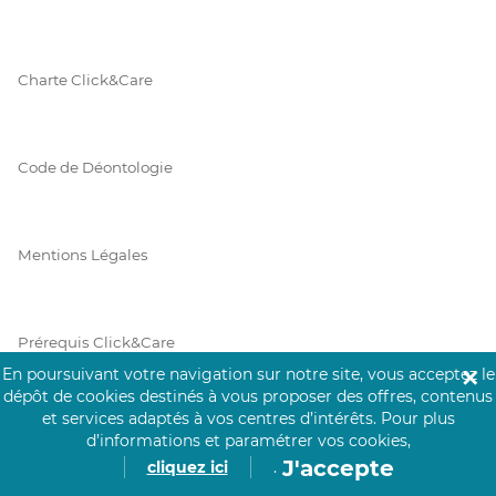
Charte Click&Care
Code de Déontologie
Mentions Légales
Prérequis Click&Care
En poursuivant votre navigation sur notre site, vous acceptez le
✕
dépôt de cookies destinés à vous proposer des offres, contenus
et services adaptés à vos centres d’intérêts.
Pour plus
Protection des Données
d’informations et paramétrer vos cookies,
J'accepte
cliquez ici
.