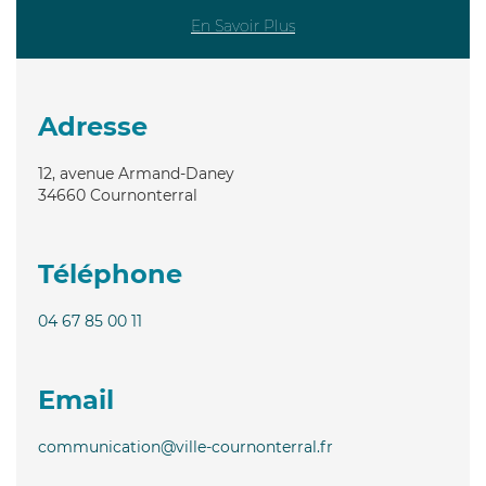
En Savoir Plus
Adresse
12, avenue Armand-Daney
34660
Cournonterral
Téléphone
04 67 85 00 11
Email
communication@ville-cournonterral.fr