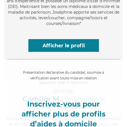
ans d'expérience et possède un diplôme d'Etat d'infirmier
(DEI). Maitrisant bien les soins médicaux à domicile et la
maladie de parkinson, Joséphine apporte ses services de
activités, lever/coucher, compagnie/loisirs et
courses/livraison*
Afficher le profil
Présentation déclarative du candidat, soumise à
vérification avant toute mise en relation
JOYEUSE
Camille M.,
Cournonterral
Inscrivez-vous pour
à 5km de chez Vous
afficher plus de profils
Polyvalente
, gaie et intuitive, Camille a 4 ans d'expérience
d’aides à domicile
et possède un diplôme d'État d'Auxiliaire de Vie Sociale