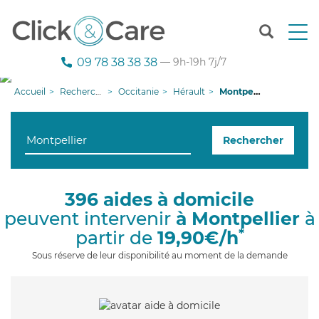
T
o
g
09 78 38 38 38
— 9h-19h 7j/7
g
l
Accueil
Recherche aide à domicile
Occitanie
Hérault
Montpellier
e
n
a
Rechercher
v
i
g
a
396 aides à domicile
t
peuvent intervenir
à Montpellier
à
i
o
*
partir de
19,90€/h
n
Sous réserve de leur disponibilité au moment de la demande