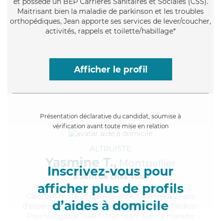
et possède un BEP Carrières Sanitaires et Sociales (CSS).
Maitrisant bien la maladie de parkinson et les troubles
orthopédiques, Jean apporte ses services de lever/coucher,
activités, rappels et toilette/habillage*
Afficher le profil
Présentation déclarative du candidat, soumise à
vérification avant toute mise en relation
ALTRUISTE
Yasmine T.,
Montpellier
Inscrivez-vous pour
à 5km de chez Vous
afficher plus de profils
Gaie
, optimiste et bienveillante, Yasmine a 23 ans
d’aides à domicile
d'expérience et possède un diplôme d'Aide Médico-
Psychologique (AMP). Maitrisant bien la maladie