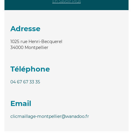
En Savoir Plus
Adresse
1025 rue Henri-Becquerel
34000
Montpellier
Téléphone
04 67 67 33 35
Email
clicmaillage-montpellier@wanadoo.fr