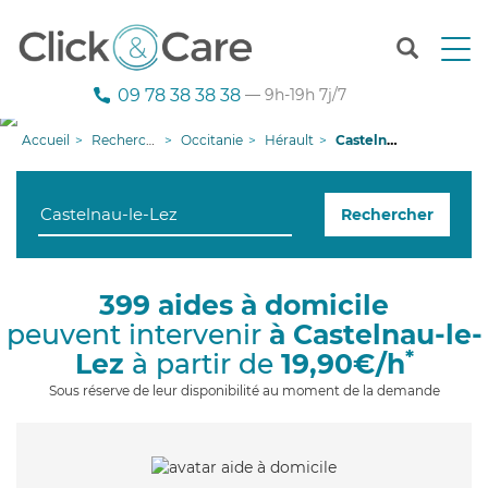
T
o
g
09 78 38 38 38
— 9h-19h 7j/7
g
l
Accueil
Recherche aide à domicile
Occitanie
Hérault
Castelnau-le-Lez
e
n
a
Rechercher
v
i
g
a
399 aides à domicile
t
peuvent intervenir
à Castelnau-le-
i
o
*
Lez
à partir de
19,90€/h
n
Sous réserve de leur disponibilité au moment de la demande