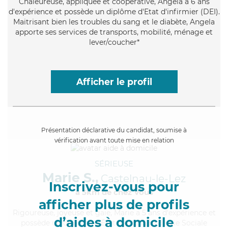
Chaleureuse
, appliquée et coopérative, Angela a 6 ans
d'expérience et possède un diplôme d'Etat d'infirmier (DEI).
Maitrisant bien les troubles du sang et le diabète, Angela
apporte ses services de transports, mobilité, ménage et
lever/coucher*
Afficher le profil
Présentation déclarative du candidat, soumise à
vérification avant toute mise en relation
SÉRIEUSE
Marie S.,
Castelnau-le-Lez
Inscrivez-vous pour
à 5km de chez Vous
afficher plus de profils
Rigoureuse
, joyeuse et gaie, Marie a 5 ans d'expérience et
d’aides à domicile
possède un diplôme d'État d'Auxiliaire de Vie Sociale