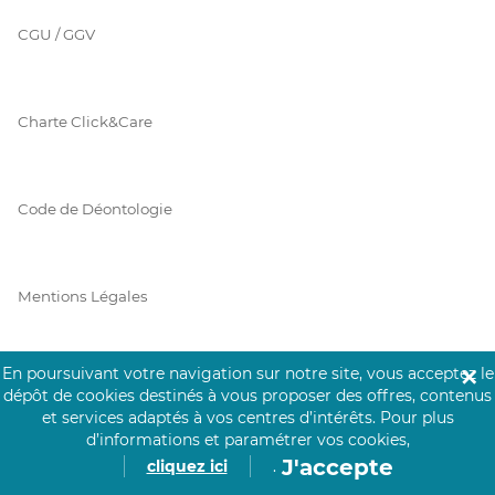
CGU / GGV
Charte Click&Care
Code de Déontologie
Mentions Légales
En poursuivant votre navigation sur notre site, vous acceptez le
✕
Prérequis Click&Care
dépôt de cookies destinés à vous proposer des offres, contenus
et services adaptés à vos centres d’intérêts.
Pour plus
d’informations et paramétrer vos cookies,
J'accepte
cliquez ici
.
Protection des Données