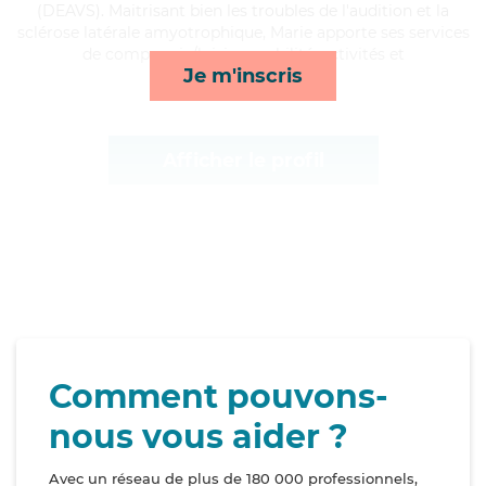
(DEAVS). Maitrisant bien les troubles de l'audition et la
sclérose latérale amyotrophique, Marie apporte ses services
de compagnie/loisirs, mobilité, activités et
Je m'inscris
lessive/repassage*
Afficher le profil
Comment pouvons-
nous vous aider ?
Avec un réseau de plus de 180 000 professionnels,