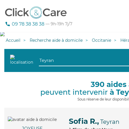
09 78 38 38 38
— 9h-19h 7j/7
Accueil
Recherche aide à domicile
Occitanie
Héra
390 aides 
peuvent intervenir
à Te
Sous réserve de leur disponib
Sofia R.,
Teyran
JOYEUSE