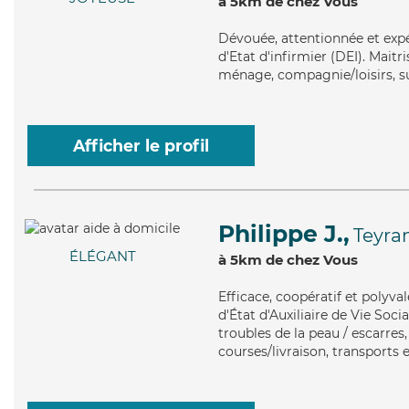
à 5km de chez Vous
Dévouée
, attentionnée et ex
d'Etat d'infirmier (DEI). Maitri
ménage, compagnie/loisirs, su
Afficher le profil
Philippe J.,
Teyra
ÉLÉGANT
à 5km de chez Vous
Efficace
, coopératif et polyva
d'État d'Auxiliaire de Vie Soci
troubles de la peau / escarres
courses/livraison, transports 