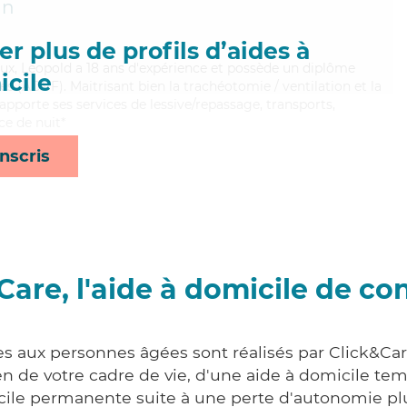
an
r plus de profils d’aides à
reux, Leopold a 18 ans d'expérience et possède un diplôme
cile
es (ADVF). Maitrisant bien la trachéotomie / ventilation et la
pporte ses services de lessive/repassage, transports,
ce de nuit*
nscris
Care, l'aide à domicile de co
es aux personnes âgées sont réalisés par Click&Car
 de votre cadre de vie, d'une aide à domicile tem
cile permanente suite à une perte d'autonomie pl