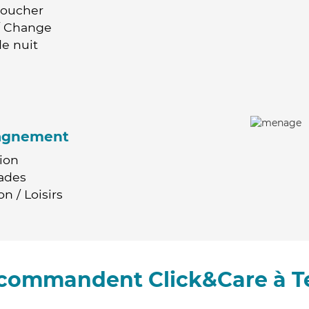
Coucher
 / Change
e nuit
agnement
ion
ades
n / Loisirs
recommandent Click&Care à T