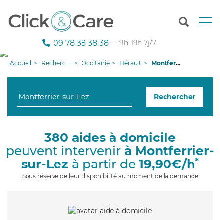
T
o
g
09 78 38 38 38
— 9h-19h 7j/7
g
l
Accueil
Recherche aide à domicile
Occitanie
Hérault
Montferrier-sur-Lez
e
n
a
Rechercher
v
i
g
a
380 aides à domicile
t
peuvent intervenir
à Montferrier-
i
o
*
sur-Lez
à partir de
19,90€/h
n
Sous réserve de leur disponibilité au moment de la demande