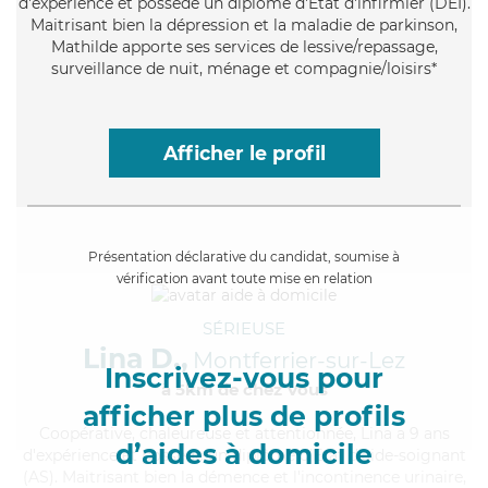
d'expérience et possède un diplôme d'Etat d'infirmier (DEI).
Maitrisant bien la dépression et la maladie de parkinson,
Mathilde apporte ses services de lessive/repassage,
surveillance de nuit, ménage et compagnie/loisirs*
Afficher le profil
Présentation déclarative du candidat, soumise à
vérification avant toute mise en relation
SÉRIEUSE
Lina D.,
Montferrier-sur-Lez
Inscrivez-vous pour
à 5km de chez Vous
afficher plus de profils
Coopérative
, chaleureuse et attentionnée, Lina a 9 ans
d’aides à domicile
d'expérience et possède un diplôme d'Etat d'aide-soignant
(AS). Maitrisant bien la démence et l'incontinence urinaire,