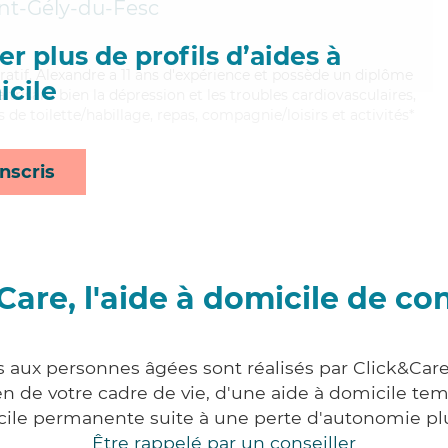
nt-Gély-du-Fesc
r plus de profils d’aides à
ratif, Alexandre a 11 ans d'expérience et possède un diplôme
cile
itrisant bien la dépression et les troubles cardiovasculaires,
 de toilette/habillage, repas, compagnie/loisirs et activités*
nscris
Care, l'aide à domicile de co
s aux personnes âgées sont réalisés par Click&Care
 de votre cadre de vie, d'une aide à domicile tem
cile permanente suite à une perte d'autonomie pl
Être rappelé par un conseiller