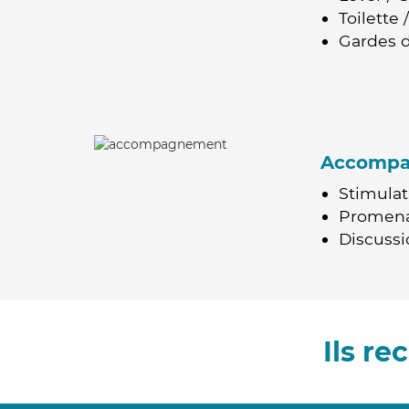
Toilette
Gardes d
Accomp
Stimulat
Promen
Discussio
Ils r