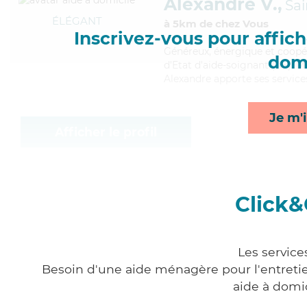
Alexandre V.,
Sai
ÉLÉGANT
à 5km de chez Vous
Inscrivez-vous pour affiche
Généreux
, énergique et coopé
domi
d'Etat d'aide-soignant (AS). Ma
Alexandre apporte ses services
Je m'i
Afficher le profil
Click&
Les service
Besoin d'une aide ménagère pour l'entretien
aide à domi