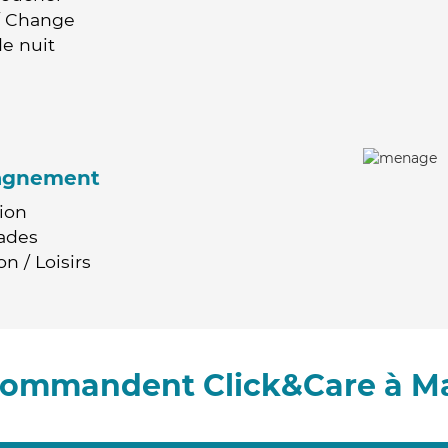
 / Change
e nuit
agnement
ion
ades
n / Loisirs
ecommandent Click&Care à Ma