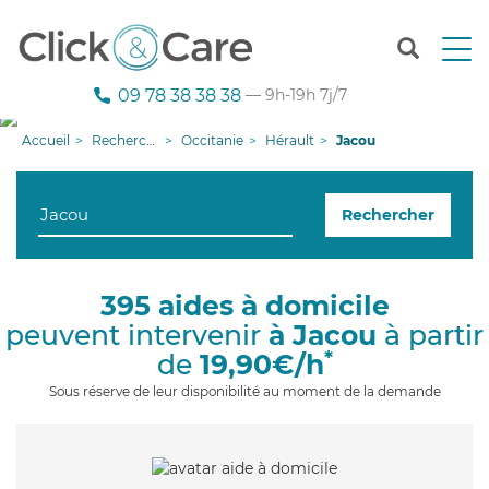
T
o
g
09 78 38 38 38
— 9h-19h 7j/7
g
l
Accueil
Recherche aide à domicile
Occitanie
Hérault
Jacou
e
n
a
Rechercher
v
i
g
a
395 aides à domicile
t
peuvent intervenir
à Jacou
à partir
i
o
*
de
19,90€/h
n
Sous réserve de leur disponibilité au moment de la demande