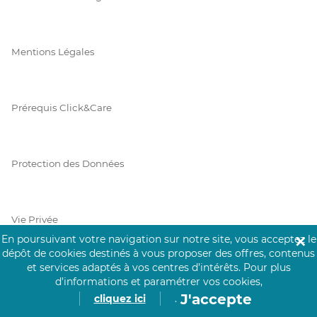
Mentions Légales
Prérequis Click&Care
Protection des Données
Vie Privée
En poursuivant votre navigation sur notre site, vous acceptez le
✕
dépôt de cookies destinés à vous proposer des offres, contenus
et services adaptés à vos centres d’intérêts.
Pour plus
d’informations et paramétrer vos cookies,
PAIEMENT SÉCURISÉ
J'accepte
cliquez ici
.
La collecte de vos informations de carte bancaire est cryptée