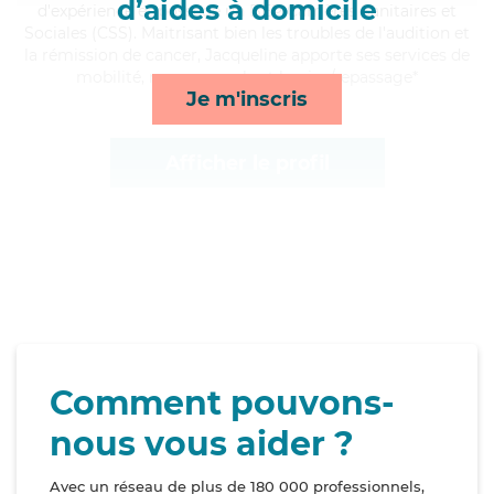
d’aides à domicile
d'expérience et possède un BEP Carrières Sanitaires et
Sociales (CSS). Maitrisant bien les troubles de l'audition et
la rémission de cancer, Jacqueline apporte ses services de
mobilité, repas, rappels et lessive/repassage*
Je m'inscris
Afficher le profil
Comment pouvons-
nous vous aider ?
Avec un réseau de plus de 180 000 professionnels,