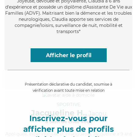
Joyeuse
, dévouée et polyvalente, Claudia a 6 ans
d'expérience et possède un diplôme d'Assistante De Vie aux
Familles (ADVF). Maitrisant bien la démence et les troubles
neurologiques, Claudia apporte ses services de
compagnie/loisirs, surveillance de nuit, mobilité et
transports*
Afficher le profil
Présentation déclarative du candidat, soumise à
vérification avant toute mise en relation
SPORTIVE
Jacqueline H.,
Jacou
Inscrivez-vous pour
à 5km de chez Vous
afficher plus de profils
Appliquée
, expérimentée et infatiguable, Jacqueline a 9 ans