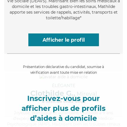
Vie Sociale (DEAVS). Maitrisant bien les soins médicaux à
domicile et les troubles gastro-intestinaux, Mathilde
apporte ses services de rappels, activités, transports et
toilette/habillage*
Afficher le profil
Présentation déclarative du candidat, soumise à
vérification avant toute mise en relation
ÉLÉGANTE
Clothilde G.,
Mireval
Inscrivez-vous pour
à 5km de chez Vous
afficher plus de profils
Joyeuse
, énergique et volontaire, Clothilde a 9 ans
d’aides à domicile
d'expérience et possède un diplôme d'Aide Médico-
Psychologique (AMP). Maitrisant bien les troubles rénaux