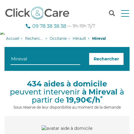
T
o
g
09 78 38 38 38
— 9h-19h 7j/7
g
l
Accueil
Recherche aide à domicile
Occitanie
Hérault
Mireval
e
n
a
Rechercher
v
i
g
a
434 aides à domicile
t
peuvent intervenir
à Mireval
à
i
o
*
partir de
19,90€/h
n
Sous réserve de leur disponibilité au moment de la demande