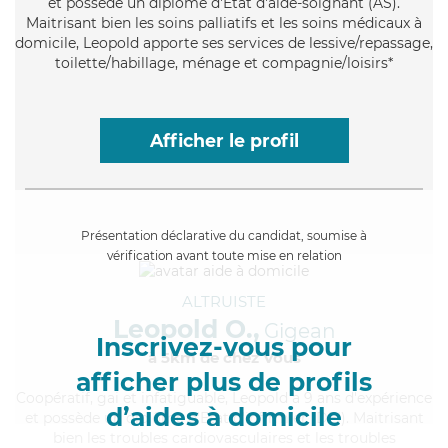
et possède un diplôme d'Etat d'aide-soignant (AS).
Maitrisant bien les soins palliatifs et les soins médicaux à
domicile, Leopold apporte ses services de lessive/repassage,
toilette/habillage, ménage et compagnie/loisirs*
Afficher le profil
Présentation déclarative du candidat, soumise à
vérification avant toute mise en relation
ALTRUISTE
Leopold O.,
Gigean
Inscrivez-vous pour
à 5km de chez Vous
afficher plus de profils
Coopératif
, gai et infatiguable, Leopold a 9 ans d'expérience
d’aides à domicile
et possède un diplôme d'Etat d'infirmier (DEI). Maitrisant
bien les troubles cardiovasculaires et les troubles