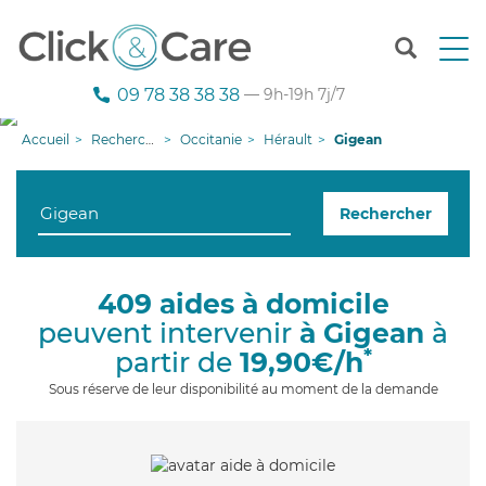
T
o
g
09 78 38 38 38
— 9h-19h 7j/7
g
l
Accueil
Recherche aide à domicile
Occitanie
Hérault
Gigean
e
n
a
Rechercher
v
i
g
a
409 aides à domicile
t
peuvent intervenir
à Gigean
à
i
o
*
partir de
19,90€/h
n
Sous réserve de leur disponibilité au moment de la demande