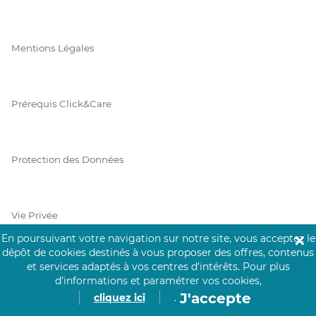
Mentions Légales
Prérequis Click&Care
Protection des Données
Vie Privée
En poursuivant votre navigation sur notre site, vous acceptez le
✕
dépôt de cookies destinés à vous proposer des offres, contenus
et services adaptés à vos centres d’intérêts.
Pour plus
PAIEMENT SÉCURISÉ
d’informations et paramétrer vos cookies,
J'accepte
cliquez ici
.
La collecte de vos informations de carte bancaire est cryptée