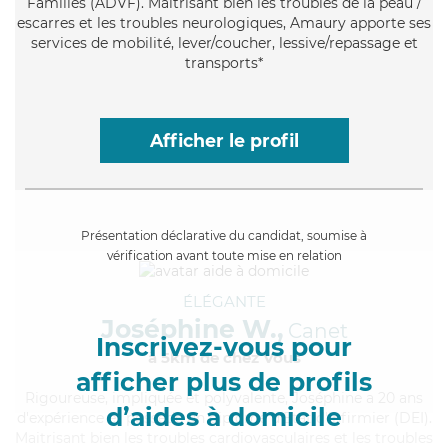
Familles (ADVF). Maitrisant bien les troubles de la peau /
escarres et les troubles neurologiques, Amaury apporte ses
services de mobilité, lever/coucher, lessive/repassage et
transports*
Afficher le profil
Présentation déclarative du candidat, soumise à
vérification avant toute mise en relation
ÉLÉGANTE
Joséphine W.,
Canet
Inscrivez-vous pour
à 5km de chez Vous
afficher plus de profils
Rigoureuse
, impliquée et polyvalente, Joséphine a 20 ans
d’aides à domicile
d'expérience et possède un diplôme d'Etat d'infirmier (DEI).
Maitrisant bien les troubles cardiovasculaires et les troubles