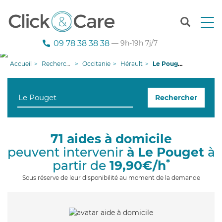
T
o
g
09 78 38 38 38
— 9h-19h 7j/7
g
l
Accueil
Recherche aide à domicile
Occitanie
Hérault
Le Pouget
e
n
a
Rechercher
v
i
g
a
71 aides à domicile
t
peuvent intervenir
à Le Pouget
à
i
o
*
partir de
19,90€/h
n
Sous réserve de leur disponibilité au moment de la demande