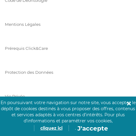
Code de Déontologie
Mentions Légales
Prérequis Click&Care
Protection des Données
Vie Privée
En poursuivant votre navigation sur notre site, vous acceptez le
✕
dépôt de cookies destinés à vous proposer des offres, contenus
et services adaptés à vos centres d’intérêts.
Pour plus
d’informations et paramétrer vos cookies,
PAIEMENT SÉCURISÉ
J'accepte
cliquez ici
.
La collecte de vos informations de carte bancaire est cryptée