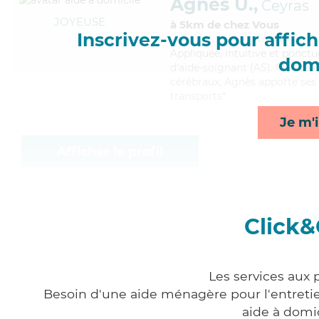
Agnès U.,
Ceyras
JOYEUSE
à 5km de chez Vous
Inscrivez-vous pour affiche
Appliquée
, intuitive et ponct
domi
d'aide-soignant (AS). Maitrisa
cérébraux, Agnès apporte ses s
transports*
Je m'i
Afficher le profil
Click&
Les services aux 
Besoin d'une aide ménagère pour l'entretien
aide à domi