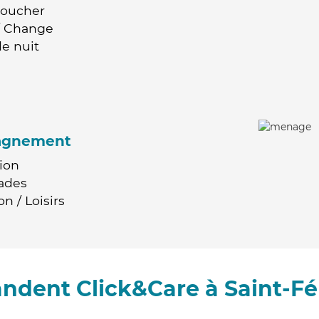
Coucher
 / Change
e nuit
agnement
ion
ades
n / Loisirs
ndent Click&Care à Saint-Fé