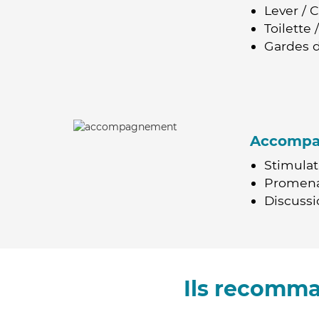
Lever / 
Toilette
Gardes d
Accomp
Stimulat
Promen
Discussio
Ils recomma