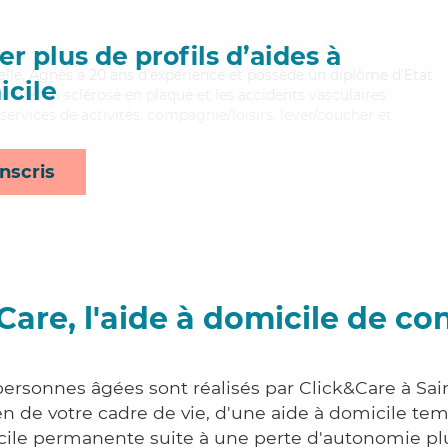
r plus de profils d’aides à
uelle, Agnès a 20 ans d'expérience et possède un diplôme d'Etat
cile
nt bien la sclérose en plaque et les accidents vasculaires
ervices de activités, compagnie/loisirs, lever/coucher et
nscris
Care, l'aide à domicile de co
personnes âgées sont réalisés par Click&Care à Sai
 de votre cadre de vie, d'une aide à domicile tem
cile permanente suite à une perte d'autonomie pl