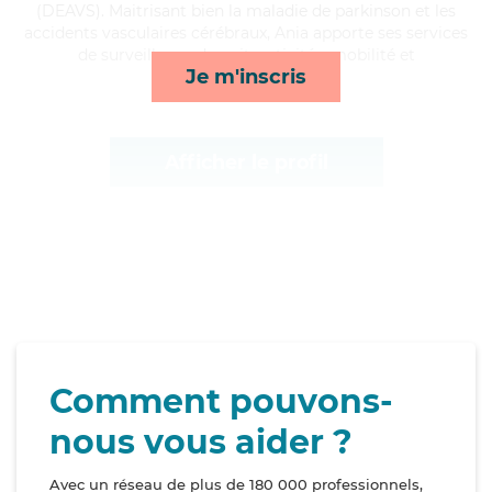
(DEAVS). Maitrisant bien la maladie de parkinson et les
accidents vasculaires cérébraux, Ania apporte ses services
de surveillance de nuit, activités, mobilité et
Je m'inscris
lessive/repassage*
Afficher le profil
Comment pouvons-
nous vous aider ?
Avec un réseau de plus de 180 000 professionnels,