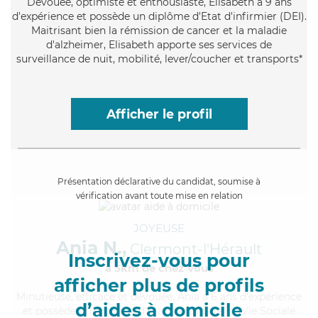
Dévouée
, optimiste et enthousiaste, Elisabeth a 9 ans
d'expérience et possède un diplôme d'Etat d'infirmier (DEI).
Maitrisant bien la rémission de cancer et la maladie
d'alzheimer, Elisabeth apporte ses services de
surveillance de nuit, mobilité, lever/coucher et transports*
Afficher le profil
Présentation déclarative du candidat, soumise à
vérification avant toute mise en relation
JOYEUSE
Ania N.,
Clermont-l'Hérault
Inscrivez-vous pour
à 5km de chez Vous
afficher plus de profils
Minutieuse
, efficace et dévouée, Ania a 6 ans d'expérience
d’aides à domicile
et possède un diplôme d'État d'Auxiliaire de Vie Sociale