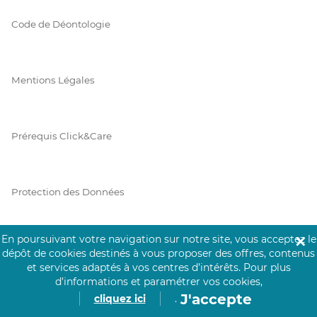
Code de Déontologie
Mentions Légales
Prérequis Click&Care
Protection des Données
En poursuivant votre navigation sur notre site, vous acceptez le
✕
Vie Privée
dépôt de cookies destinés à vous proposer des offres, contenus
et services adaptés à vos centres d’intérêts.
Pour plus
d’informations et paramétrer vos cookies,
J'accepte
cliquez ici
.
PAIEMENT SÉCURISÉ