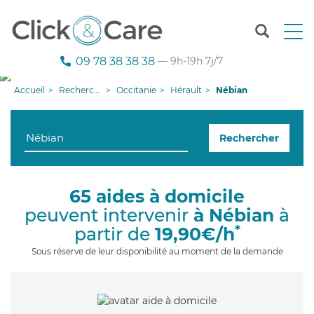
T
o
g
09 78 38 38 38
— 9h-19h 7j/7
g
l
Accueil
Recherche aide à domicile
Occitanie
Hérault
Nébian
e
n
a
Rechercher
v
i
g
a
65 aides à domicile
t
peuvent intervenir
à Nébian
à
i
o
*
partir de
19,90€/h
n
Sous réserve de leur disponibilité au moment de la demande