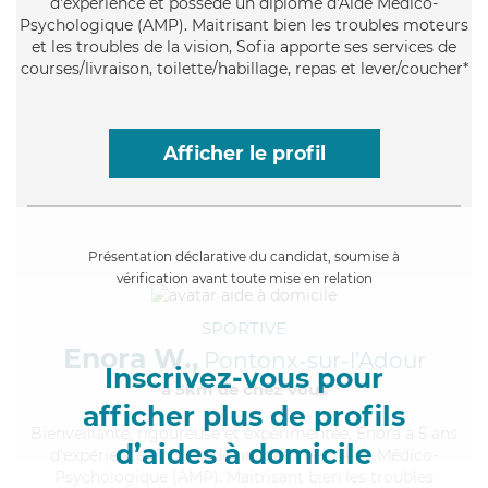
d'expérience et possède un diplôme d'Aide Médico-
Psychologique (AMP). Maitrisant bien les troubles moteurs
et les troubles de la vision, Sofia apporte ses services de
courses/livraison, toilette/habillage, repas et lever/coucher*
Afficher le profil
Présentation déclarative du candidat, soumise à
vérification avant toute mise en relation
SPORTIVE
Enora W.,
Pontonx-sur-l'Adour
Inscrivez-vous pour
à 5km de chez Vous
afficher plus de profils
Bienveillante
, rigoureuse et expérimentée, Enora a 5 ans
d’aides à domicile
d'expérience et possède un diplôme d'Aide Médico-
Psychologique (AMP). Maitrisant bien les troubles