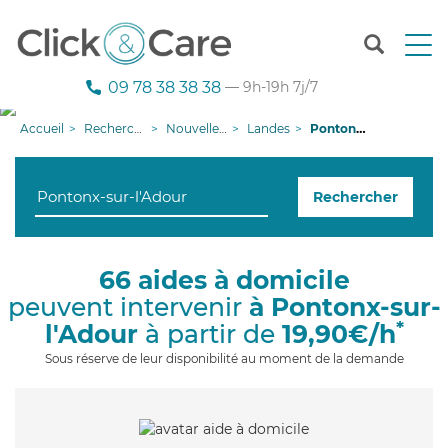
T
o
g
09 78 38 38 38
— 9h-19h 7j/7
g
l
Accueil
Recherche aide à domicile
Nouvelle-Aquitaine
Landes
Pontonx-sur-l'Adour
e
n
a
Rechercher
v
i
g
a
66 aides à domicile
t
peuvent intervenir
à Pontonx-sur-
i
o
*
l'Adour
à partir de
19,90€/h
n
Sous réserve de leur disponibilité au moment de la demande