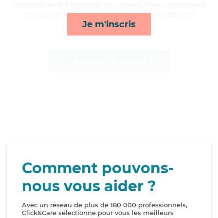
respiratoires et l'incontinence urinaire, Enora apporte ses
services de activités, mobilité, courses/livraison et
Je m'inscris
lever/coucher*
Afficher le profil
Comment pouvons-
nous vous aider ?
Avec un réseau de plus de 180 000 professionnels,
Click&Care sélectionne pour vous les meilleurs