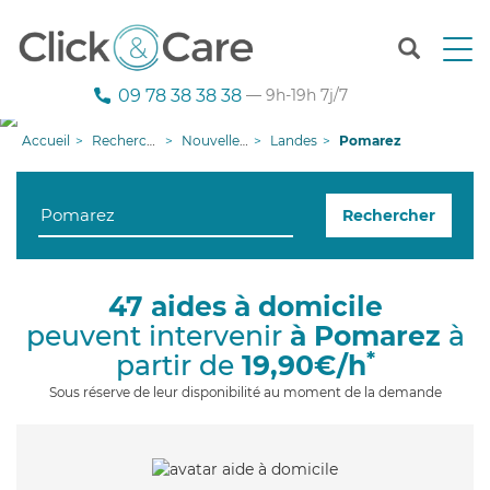
T
o
g
09 78 38 38 38
— 9h-19h 7j/7
g
l
Accueil
Recherche aide à domicile
Nouvelle-Aquitaine
Landes
Pomarez
e
n
a
Rechercher
v
i
g
a
47 aides à domicile
t
peuvent intervenir
à Pomarez
à
i
o
*
partir de
19,90€/h
n
Sous réserve de leur disponibilité au moment de la demande