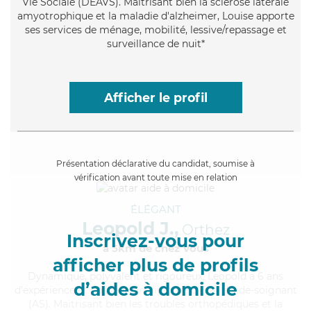
Vie Sociale (DEAVS). Maitrisant bien la sclérose latérale
amyotrophique et la maladie d'alzheimer, Louise apporte
ses services de ménage, mobilité, lessive/repassage et
surveillance de nuit*
Afficher le profil
Présentation déclarative du candidat, soumise à
vérification avant toute mise en relation
ÉLÉGANT
Leopold J.,
Orthez
Inscrivez-vous pour
à 5km de chez Vous
afficher plus de profils
Dynamique
, polyvalent et rigoureux, Leopold a 6 ans
d’aides à domicile
d'expérience et possède un diplôme d'Etat d'aide-soignant
(AS). Maitrisant bien les troubles orthopédiques et la