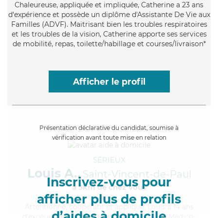
Chaleureuse
, appliquée et impliquée, Catherine a 23 ans
d'expérience et possède un diplôme d'Assistante De Vie aux
Familles (ADVF). Maitrisant bien les troubles respiratoires
et les troubles de la vision, Catherine apporte ses services
de mobilité, repas, toilette/habillage et courses/livraison*
Afficher le profil
Présentation déclarative du candidat, soumise à
vérification avant toute mise en relation
SÉRIEUX
Louis A.,
Saint-Vincent-de-Paul
Inscrivez-vous pour
à 5km de chez Vous
afficher plus de profils
Attentionné
, coopératif et appliqué, Louis a 14 ans
d’aides à domicile
d'expérience et possède un diplôme d'Aide Médico-