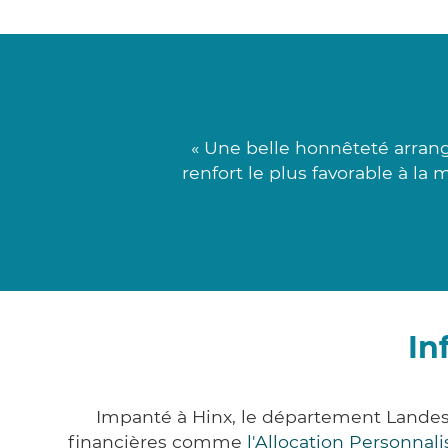
« Une belle honnêteté arrang
renfort le plus favorable à la 
In
Impanté à Hinx, le département Landes
financières comme
l'Allocation Personna