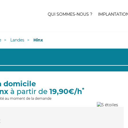
QUI SOMMES-NOUS ?
IMPLANTATIO
e
Landes
Hinx
à domicile
*
inx
à partir de
19,90€/h
ilité au moment de la demande
x