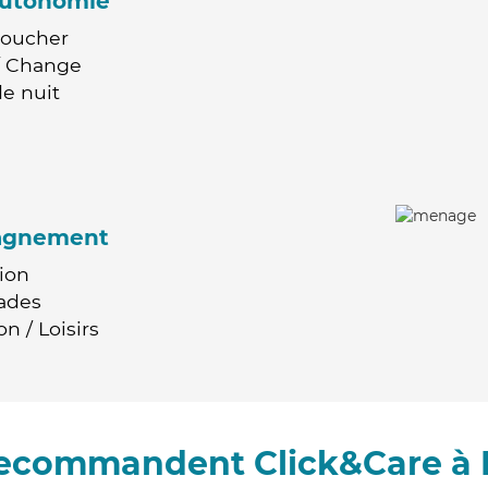
'autonomie
Coucher
 / Change
e nuit
agnement
ion
ades
n / Loisirs
 recommandent Click&Care à 