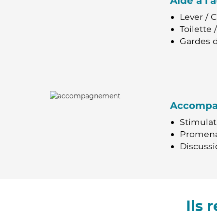
Aide à l
Lever / 
Toilette
Gardes d
Accomp
Stimulat
Promen
Discussio
Ils