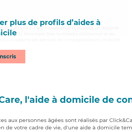
r plus de profils d’aides à
yeuse, Léonore a 4 ans d'expérience et possède un diplôme
cile
ale (DEAVS). Maitrisant bien la maladie d'alzheimer et les
éonore apporte ses services de compagnie/loisirs, mobilité,
nscris
Care, l'aide à domicile de co
ces aux personnes âgées sont réalisés par Click&Ca
 de votre cadre de vie, d'une aide à domicile tem