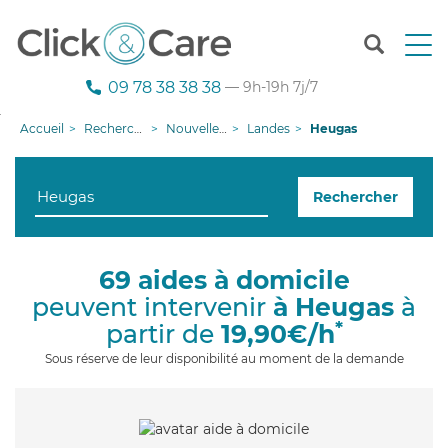
T
o
g
09 78 38 38 38
— 9h-19h 7j/7
g
l
Accueil
Recherche aide à domicile
Nouvelle-Aquitaine
Landes
Heugas
e
n
a
Rechercher
v
i
g
a
69 aides à domicile
t
peuvent intervenir
à Heugas
à
i
o
*
partir de
19,90€/h
n
Sous réserve de leur disponibilité au moment de la demande