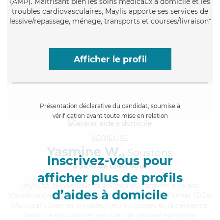
(AMP). Maitrisant bien les soins médicaux à domicile et les
troubles cardiovasculaires, Maylis apporte ses services de
lessive/repassage, ménage, transports et courses/livraison*
Afficher le profil
Présentation déclarative du candidat, soumise à
vérification avant toute mise en relation
SÉRIEUSE
Yasmine W.,
Soustons
Inscrivez-vous pour
à 5km de chez Vous
afficher plus de profils
Joyeuse
, dynamique et volontaire, Yasmine a 23 ans
d’aides à domicile
d'expérience et possède un diplôme d'Etat d'infirmier (DEI).
Maitrisant bien les troubles neurologiques et la démence,
Yasmine apporte ses services de lessive/repassage,