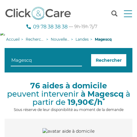
T
o
g
09 78 38 38 38
— 9h-19h 7j/7
g
l
Accueil
Recherche aide à domicile
Nouvelle-Aquitaine
Landes
Magescq
e
n
a
Rechercher
v
i
g
a
76 aides à domicile
t
peuvent intervenir
à Magescq
à
i
o
*
partir de
19,90€/h
n
Sous réserve de leur disponibilité au moment de la demande