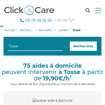
T
o
g
09 78 38 38 38
— 9h-19h 7j/7
g
l
Accueil
Recherche aide à domicile
Nouvelle-Aquitaine
Landes
Tosse
e
n
a
Rechercher
v
i
g
a
75 aides à domicile
t
peuvent intervenir
à Tosse
à partir
i
o
*
de
19,90€/h
n
Sous réserve de leur disponibilité au moment de la demande