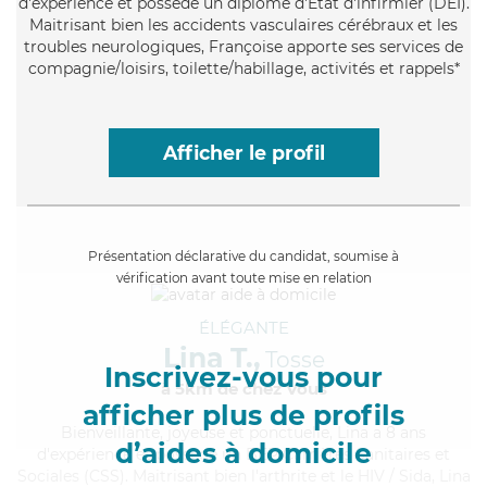
d'expérience et possède un diplôme d'Etat d'infirmier (DEI).
Maitrisant bien les accidents vasculaires cérébraux et les
troubles neurologiques, Françoise apporte ses services de
compagnie/loisirs, toilette/habillage, activités et rappels*
Afficher le profil
Présentation déclarative du candidat, soumise à
vérification avant toute mise en relation
ÉLÉGANTE
Lina T.,
Tosse
Inscrivez-vous pour
à 5km de chez Vous
afficher plus de profils
Bienveillante
, joyeuse et ponctuelle, Lina a 8 ans
d’aides à domicile
d'expérience et possède un BEP Carrières Sanitaires et
Sociales (CSS). Maitrisant bien l'arthrite et le HIV / Sida, Lina