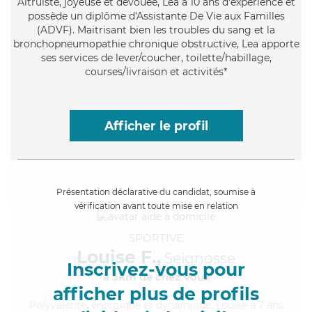
Altruiste
, joyeuse et dévouée, Lea a 10 ans d'expérience et
possède un diplôme d'Assistante De Vie aux Familles
(ADVF). Maitrisant bien les troubles du sang et la
bronchopneumopathie chronique obstructive, Lea apporte
ses services de lever/coucher, toilette/habillage,
courses/livraison et activités*
Afficher le profil
Présentation déclarative du candidat, soumise à
vérification avant toute mise en relation
SPORTIVE
Louise F.,
Seignosse
Inscrivez-vous pour
à 5km de chez Vous
afficher plus de profils
Polyvalente
, énergique et dynamique, Louise a 7 ans