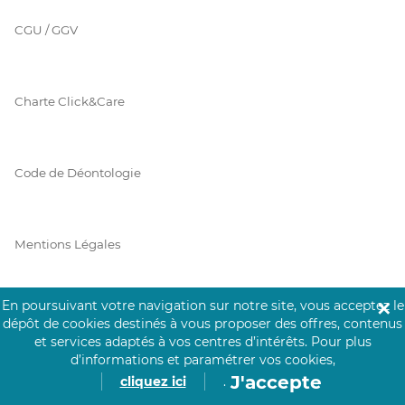
CGU / GGV
Charte Click&Care
Code de Déontologie
Mentions Légales
En poursuivant votre navigation sur notre site, vous acceptez le
✕
Prérequis Click&Care
dépôt de cookies destinés à vous proposer des offres, contenus
et services adaptés à vos centres d’intérêts.
Pour plus
d’informations et paramétrer vos cookies,
J'accepte
cliquez ici
.
Protection des Données