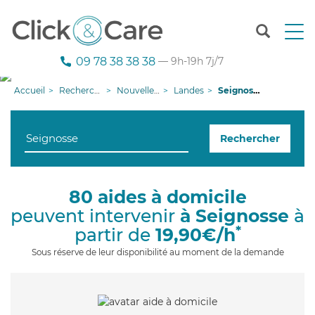
T
o
g
09 78 38 38 38
— 9h-19h 7j/7
g
l
Accueil
Recherche aide à domicile
Nouvelle-Aquitaine
Landes
Seignosse
e
n
a
Rechercher
v
i
g
a
80 aides à domicile
t
peuvent intervenir
à Seignosse
à
i
o
*
partir de
19,90€/h
n
Sous réserve de leur disponibilité au moment de la demande