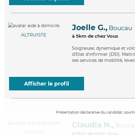
Joelle G.,
Boucau
ALTRUISTE
à 5km de chez Vous
Soigneuse
, dynamique et volo
d'Etat d'infirmier (DEI). Mait
ses services de mobilité, leve
Afficher le profil
Présentation déclarative du candidat, soumis
Claudia N.,
Bouca
JOYEUSE
à 5km de chez Vous