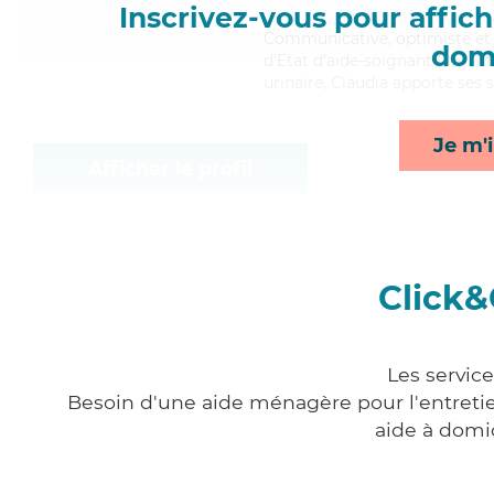
Inscrivez-vous pour affiche
Communicative
, optimiste e
domi
d'Etat d'aide-soignant (AS). M
urinaire, Claudia apporte ses s
Je m'i
Afficher le profil
Click&
Les servic
Besoin d'une aide ménagère pour l'entretien
aide à domi