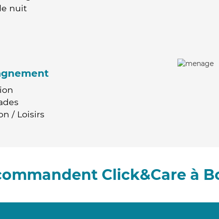
e nuit
agnement
ion
ades
n / Loisirs
ecommandent Click&Care à 