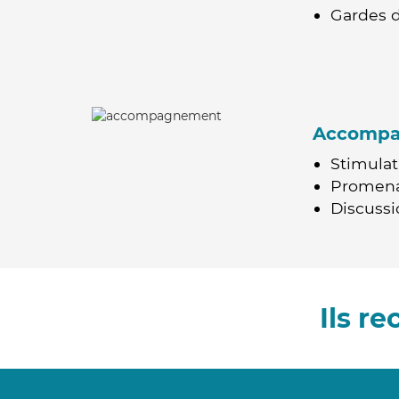
Gardes d
Accomp
Stimulat
Promen
Discussio
Ils r