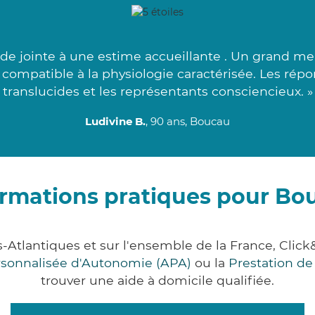
de jointe à une estime accueillante . Un grand m
s compatible à la physiologie caractérisée. Les rép
translucides et les représentants consciencieux. »
Ludivine B.
, 90 ans, Boucau
ormations pratiques pour Bo
-Atlantiques et sur l'ensemble de la France, Cl
ersonnalisée d'Autonomie (APA)
ou la
Prestation d
trouver une aide à domicile qualifiée.