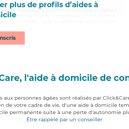
r plus de profils d’aides à
t fiable, Claudia a 4 ans d'expérience et possède un diplôme
cile
aitrisant bien les troubles orthopédiques et l'incontinence
ervices de activités, repas, surveillance de nuit et mobilité*
nscris
Care, l'aide à domicile de co
es aux personnes âgées sont réalisés par Click&Car
 de votre cadre de vie, d'une aide à domicile tem
cile permanente suite à une perte d'autonomie pl
Être rappelé par un conseiller