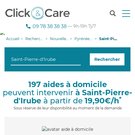
T
o
g
09 78 38 38 38
— 9h-19h 7j/7
g
l
Accueil
Recherche aide à domicile
Nouvelle-Aquitaine
Pyrénées-Atlantiques
Saint-Pierre-d'Irube
e
n
a
Rechercher
v
i
g
a
197 aides à domicile
t
peuvent intervenir
à Saint-Pierre-
i
o
*
d'Irube
à partir de
19,90€/h
n
Sous réserve de leur disponibilité au moment de la demande