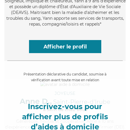
Soigneux
, impliqué et chaleureux, Yann a 9 ans d'expérience
et possède un diplôme d'État d'Auxiliaire de Vie Sociale
(DEAVS). Maitrisant bien la maladie d'alzheimer et les
troubles du sang, Yann apporte ses services de transports,
repas, compagnie/loisirs et rappels*
Afficher le profil
Présentation déclarative du candidat, soumise à
vérification avant toute mise en relation
JOYEUSE
Anne D.,
Saint-Pierre-d'Irube
Inscrivez-vous pour
à 5km de chez Vous
afficher plus de profils
Généreuse
, flexible et coopérative, Anne a 10 ans
d’aides à domicile
d'expérience et possède un diplôme d'Etat d'infirmier (DEI).