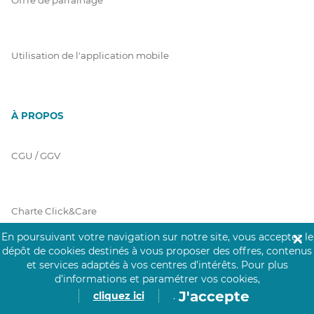
Utilisation de l'application mobile
À PROPOS
CGU / GGV
Charte Click&Care
En poursuivant votre navigation sur notre site, vous acceptez le
✕
dépôt de cookies destinés à vous proposer des offres, contenus
et services adaptés à vos centres d’intérêts.
Pour plus
Code de Déontologie
d’informations et paramétrer vos cookies,
J'accepte
cliquez ici
.