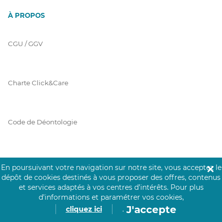
À PROPOS
CGU / GGV
Charte Click&Care
Code de Déontologie
Mentions Légales
En poursuivant votre navigation sur notre site, vous acceptez le
✕
dépôt de cookies destinés à vous proposer des offres, contenus
et services adaptés à vos centres d’intérêts.
Pour plus
d’informations et paramétrer vos cookies,
Prérequis Click&Care
J'accepte
cliquez ici
.