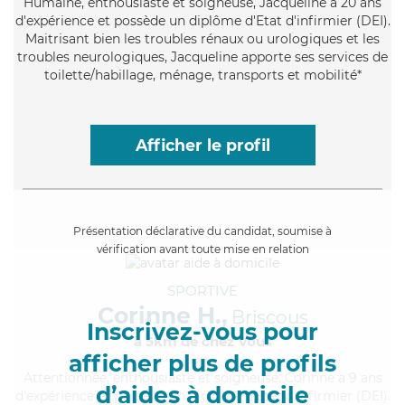
Humaine
, enthousiaste et soigneuse, Jacqueline a 20 ans
d'expérience et possède un diplôme d'Etat d'infirmier (DEI).
Maitrisant bien les troubles rénaux ou urologiques et les
troubles neurologiques, Jacqueline apporte ses services de
toilette/habillage, ménage, transports et mobilité*
Afficher le profil
Présentation déclarative du candidat, soumise à
vérification avant toute mise en relation
SPORTIVE
Corinne H.,
Briscous
Inscrivez-vous pour
à 5km de chez Vous
afficher plus de profils
Attentionnée
, enthousiaste et soigneuse, Corinne a 9 ans
d’aides à domicile
d'expérience et possède un diplôme d'Etat d'infirmier (DEI).