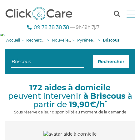
T
o
g
09 78 38 38 38
— 9h-19h 7j/7
g
l
Accueil
Recherche aide à domicile
Nouvelle-Aquitaine
Pyrénées-Atlantiques
Briscous
e
n
a
Rechercher
v
i
g
a
172 aides à domicile
t
peuvent intervenir
à Briscous
à
i
o
*
partir de
19,90€/h
n
Sous réserve de leur disponibilité au moment de la demande