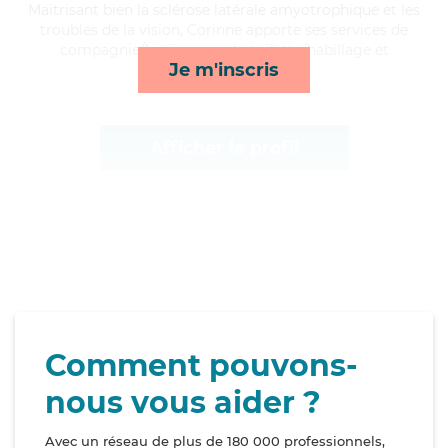
Maitrisant bien la sclérose latérale amyotrophique et les
troubles de la vision, Corinne apporte ses services de
compagnie/loisirs, rappels, toilette/habillage et
Je m'inscris
lessive/repassage*
Afficher le profil
Comment pouvons-
nous vous aider ?
Avec un réseau de plus de 180 000 professionnels,