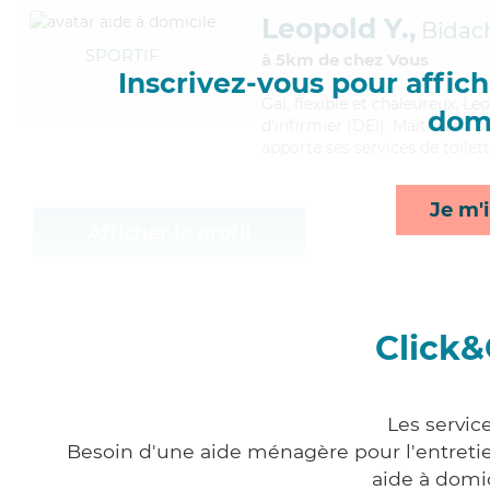
Leopold Y.,
Bidac
SPORTIF
à 5km de chez Vous
Inscrivez-vous pour affiche
Gai
, flexible et chaleureux, L
domi
d'infirmier (DEI). Maitrisant 
apporte ses services de toilett
Je m'i
Afficher le profil
Click&
Les servic
Besoin d'une aide ménagère pour l'entretien
aide à domi