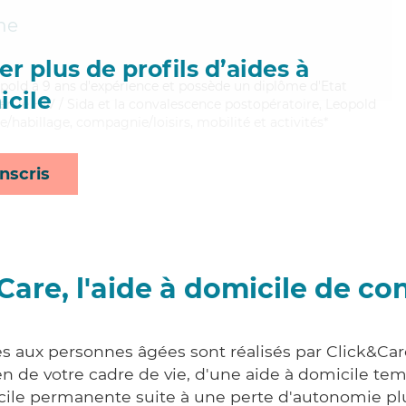
he
r plus de profils d’aides à
eopold a 9 ans d'expérience et possède un diplôme d'Etat
cile
bien le HIV / Sida et la convalescence postopératoire, Leopold
e/habillage, compagnie/loisirs, mobilité et activités*
nscris
Care, l'aide à domicile de co
es aux personnes âgées sont réalisés par Click&Car
 de votre cadre de vie, d'une aide à domicile tem
cile permanente suite à une perte d'autonomie pl