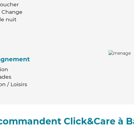
Coucher
 / Change
e nuit
agnement
ion
ades
n / Loisirs
recommandent Click&Care à B