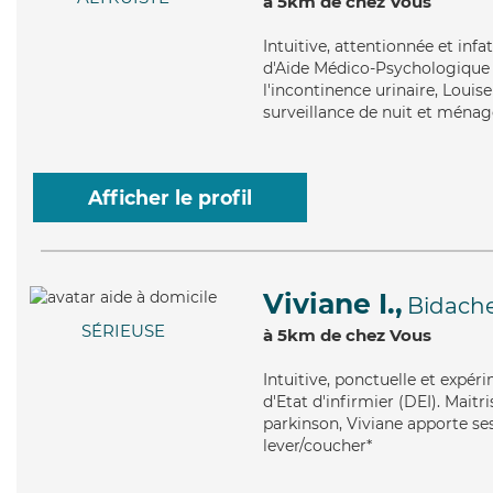
à 5km de chez Vous
Intuitive
, attentionnée et inf
d'Aide Médico-Psychologique (
l'incontinence urinaire, Louise
surveillance de nuit et ménag
Afficher le profil
Viviane I.,
Bidach
SÉRIEUSE
à 5km de chez Vous
Intuitive
, ponctuelle et expér
d'Etat d'infirmier (DEI). Mait
parkinson, Viviane apporte ses
lever/coucher*