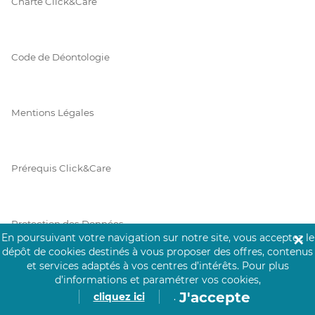
Charte Click&Care
Code de Déontologie
Mentions Légales
Prérequis Click&Care
Protection des Données
En poursuivant votre navigation sur notre site, vous acceptez le
✕
dépôt de cookies destinés à vous proposer des offres, contenus
et services adaptés à vos centres d’intérêts.
Pour plus
Vie Privée
d’informations et paramétrer vos cookies,
J'accepte
cliquez ici
.