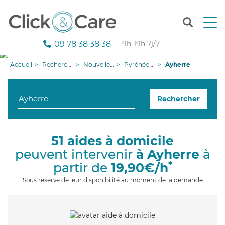
T
o
g
09 78 38 38 38
— 9h-19h 7j/7
g
l
Accueil
Recherche aide à domicile
Nouvelle-Aquitaine
Pyrénées-Atlantiques
Ayherre
e
n
a
Rechercher
v
i
g
a
51 aides à domicile
t
peuvent intervenir
à Ayherre
à
i
o
*
partir de
19,90€/h
n
Sous réserve de leur disponibilité au moment de la demande