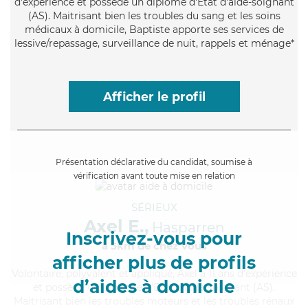
d'expérience et possède un diplôme d'Etat d'aide-soignant
(AS). Maitrisant bien les troubles du sang et les soins
médicaux à domicile, Baptiste apporte ses services de
lessive/repassage, surveillance de nuit, rappels et ménage*
Afficher le profil
Présentation déclarative du candidat, soumise à
vérification avant toute mise en relation
SÉRIEUX
Axel E.,
Hasparren
Inscrivez-vous pour
à 5km de chez Vous
afficher plus de profils
Volontaire
, polyvalent et appliqué, Axel a 11 ans d'expérience
d’aides à domicile
et possède un diplôme d'Etat d'aide-soignant (AS).
Maitrisant bien les troubles moteurs et les troubles rénaux