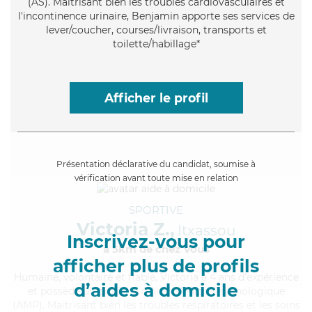
(AS). Maitrisant bien les troubles cardiovasculaires et
l'incontinence urinaire, Benjamin apporte ses services de
lever/coucher, courses/livraison, transports et
toilette/habillage*
Afficher le profil
Présentation déclarative du candidat, soumise à
vérification avant toute mise en relation
SPORTIVE
Victoria Z.,
Itxassou
Inscrivez-vous pour
à 5km de chez Vous
afficher plus de profils
Humaine
, volontaire et fiable, Victoria a 4 ans d'expérience
d’aides à domicile
et possède un diplôme d'Aide Médico-Psychologique
(AMP). Maitrisant bien les troubles respiratoires et les soins