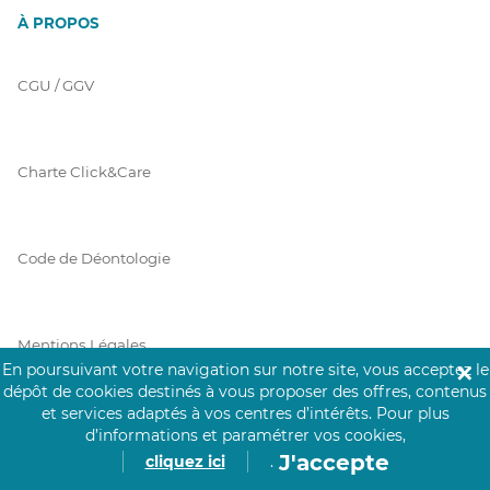
À PROPOS
CGU / GGV
Charte Click&Care
Code de Déontologie
Mentions Légales
En poursuivant votre navigation sur notre site, vous acceptez le
✕
dépôt de cookies destinés à vous proposer des offres, contenus
et services adaptés à vos centres d’intérêts.
Pour plus
Prérequis Click&Care
d’informations et paramétrer vos cookies,
J'accepte
cliquez ici
.