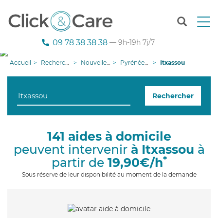
T
o
g
09 78 38 38 38
— 9h-19h 7j/7
g
l
Accueil
Recherche aide à domicile
Nouvelle-Aquitaine
Pyrénées-Atlantiques
Itxassou
e
n
a
Rechercher
v
i
g
a
141 aides à domicile
t
peuvent intervenir
à Itxassou
à
i
o
*
partir de
19,90€/h
n
Sous réserve de leur disponibilité au moment de la demande