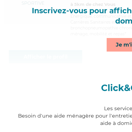
SPORTIVE
à 5km de chez Vous
Inscrivez-vous pour affiche
Énergique
, communicative et 
domi
Carrières Sanitaires et Sociale
bronchopneumopathie chroniqu
ménage, mobilité et repas*
Je m'i
Afficher le profil
Click&
Les servic
Besoin d'une aide ménagère pour l'entretien
aide à domi