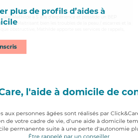
r plus de profils d’aides à
gaie, Mathilde a 5 ans d'expérience et possède un BEP
cile
s (CSS). Maitrisant bien les troubles de la peau / escarres et la
e obstructive, Mathilde apporte ses services de rappels,
nscris
Care, l'aide à domicile de co
es aux personnes âgées sont réalisés par Click&Car
 de votre cadre de vie, d'une aide à domicile tem
cile permanente suite à une perte d'autonomie pl
Être rappelé par un conseiller