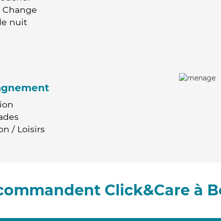
 / Change
e nuit
agnement
ion
ades
n / Loisirs
recommandent Click&Care à B