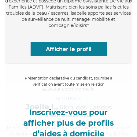
d'expérience et possède un diplôme d'Assistante De Vie aux
Familles (ADVF). Maitrisant bien les soins palliatifs et les
troubles de la peau / escarres, Isabelle apporte ses services
de surveillance de nuit, ménage, mobilité et
compagnie/loisirs*
Afficher le profil
Présentation déclarative du candidat, soumise à
vérification avant toute mise en relation
ALTRUISTE
Joelle I.,
Rion-des-Landes
Inscrivez-vous pour
à 5km de chez Vous
afficher plus de profils
Ponctuelle
, enthousiaste et communicative, Joelle a 5 ans
d’aides à domicile
d'expérience et possède un diplôme d'Assistante De Vie