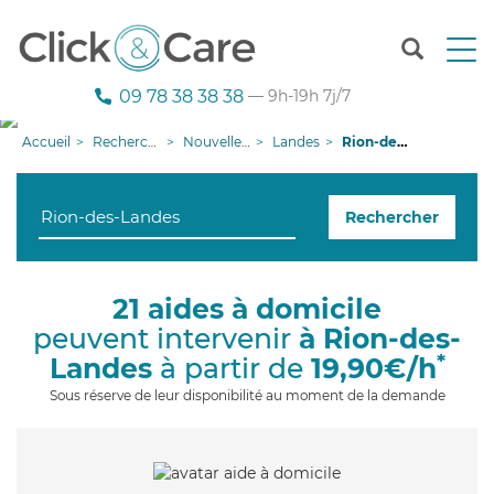
T
o
g
09 78 38 38 38
— 9h-19h 7j/7
g
l
Accueil
Recherche aide à domicile
Nouvelle-Aquitaine
Landes
Rion-des-Landes
e
n
a
Rechercher
v
i
g
a
21 aides à domicile
t
peuvent intervenir
à Rion-des-
i
o
*
Landes
à partir de
19,90€/h
n
Sous réserve de leur disponibilité au moment de la demande