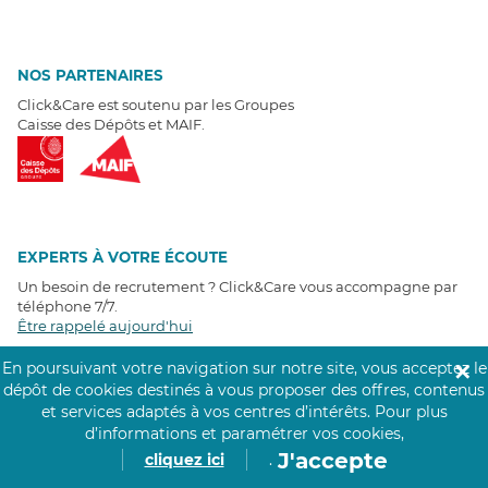
NOS PARTENAIRES
Click&Care est soutenu par les Groupes
Caisse des Dépôts et MAIF.
EXPERTS À VOTRE ÉCOUTE
Un besoin de recrutement ? Click&Care vous accompagne par
téléphone 7/7
.
Être rappelé aujourd'hui
En poursuivant votre navigation sur notre site, vous acceptez le
✕
T
É
MOIGNAGES CLIENTS
dépôt de cookies destinés à vous proposer des offres, contenus
et services adaptés à vos centres d’intérêts.
Pour plus
d’informations et paramétrer vos cookies,
4,6
/5
Avis clients
récoltés sur
J'accepte
cliquez ici
.
Google