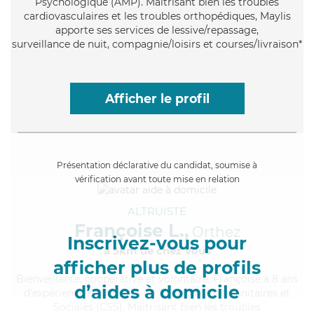
Psychologique (AMP). Maitrisant bien les troubles
cardiovasculaires et les troubles orthopédiques, Maylis
apporte ses services de lessive/repassage,
surveillance de nuit, compagnie/loisirs et courses/livraison*
Afficher le profil
Présentation déclarative du candidat, soumise à
vérification avant toute mise en relation
ALTRUISTE
Françoise L.,
Orthez
Inscrivez-vous pour
à 5km de chez Vous
afficher plus de profils
Bienveillante
, coopérative et volontaire, Françoise a 8 ans
d’aides à domicile
d'expérience et possède un BEP Carrières Sanitaires et
Sociales (CSS). Maitrisant bien les troubles