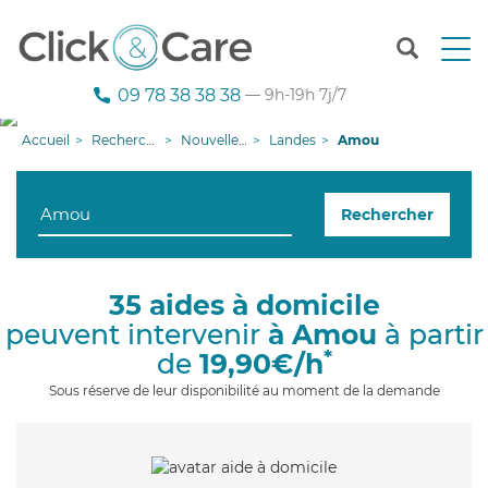
T
o
g
09 78 38 38 38
— 9h-19h 7j/7
g
l
Accueil
Recherche aide à domicile
Nouvelle-Aquitaine
Landes
Amou
e
n
a
Rechercher
v
i
g
a
35 aides à domicile
t
peuvent intervenir
à Amou
à partir
i
o
*
de
19,90€/h
n
Sous réserve de leur disponibilité au moment de la demande