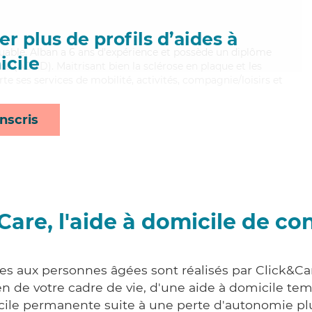
r plus de profils d’aides à
iguable, Alban a 6 ans d'expérience et possède un diplôme
cile
e (ADVD). Maitrisant bien la sclérose en plaque et les
e ses services de mobilité, activités, compagnie/loisirs et
nscris
Care, l'aide à domicile de co
ces aux personnes âgées sont réalisés par Click&Ca
 de votre cadre de vie, d'une aide à domicile tem
cile permanente suite à une perte d'autonomie pl