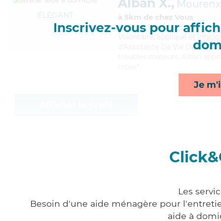
Alban X.,
Mourenx
ÉLÉGANT
à 5km de chez Vous
Inscrivez-vous pour affiche
Volontaire
, appliqué et infat
domi
d'Assistante De Vie Dépendanc
troubles moteurs, Alban apport
repas*
Je m'i
Afficher le profil
Click&
Les servi
Besoin d'une aide ménagère pour l'entretien
aide à domi