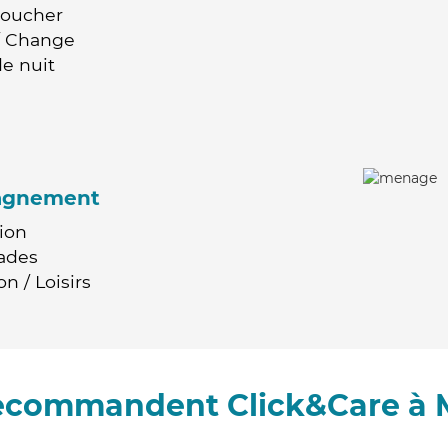
Coucher
 / Change
e nuit
agnement
ion
ades
n / Loisirs
recommandent Click&Care à