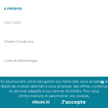
À PROPOS
CGU / GGV
Charte Click&Care
Code de Déontologie
Mentions Légales
En poursuivant votre navigation sur notre site, vous acceptez le
✕
dépôt de cookies destinés à vous proposer des offres, contenus
et services adaptés à vos centres d’intérêts.
Pour plus
d’informations et paramétrer vos cookies,
Prérequis Click&Care
J'accepte
cliquez ici
.