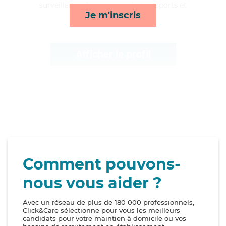
surveillance de nuit, rappels, transports et
Je m'inscris
courses/livraison*
Afficher le profil
Comment pouvons-
nous vous aider ?
Avec un réseau de plus de 180 000 professionnels,
Click&Care sélectionne pour vous les meilleurs
candidats pour votre maintien à domicile ou vos