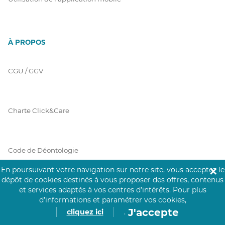
À PROPOS
CGU / GGV
Charte Click&Care
Code de Déontologie
En poursuivant votre navigation sur notre site, vous acceptez le
✕
dépôt de cookies destinés à vous proposer des offres, contenus
et services adaptés à vos centres d’intérêts.
Pour plus
Mentions Légales
d’informations et paramétrer vos cookies,
J'accepte
cliquez ici
.