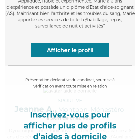
Appliquée
, fiable et expérimentée, Marie a 6 ans
d'expérience et possède un diplôme d'Etat d'aide-soignant
(AS). Maitrisant bien l'arthrite et les troubles du sang, Marie
apporte ses services de toilette/habillage, repas,
surveillance de nuit et activités*
Afficher le profil
Présentation déclarative du candidat, soumise à
vérification avant toute mise en relation
SPORTIVE
Jeanne A.,
Montpon-Ménestérol
Inscrivez-vous pour
à 5km de chez Vous
afficher plus de profils
Dynamique
, communicative et attentionnée, Jeanne a 6
d’aides à domicile
ans d'expérience et possède un diplôme d'État d'Auxiliaire