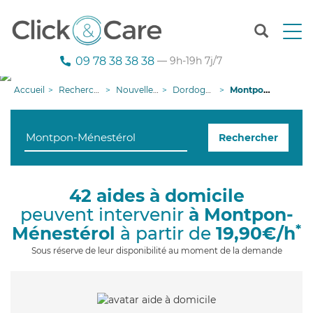
T
o
g
09 78 38 38 38
— 9h-19h 7j/7
g
l
Accueil
Recherche aide à domicile
Nouvelle-Aquitaine
Dordogne
Montpon-Ménestérol
e
n
a
Rechercher
v
i
g
a
42 aides à domicile
t
peuvent intervenir
à Montpon-
i
o
*
Ménestérol
à partir de
19,90€/h
n
Sous réserve de leur disponibilité au moment de la demande