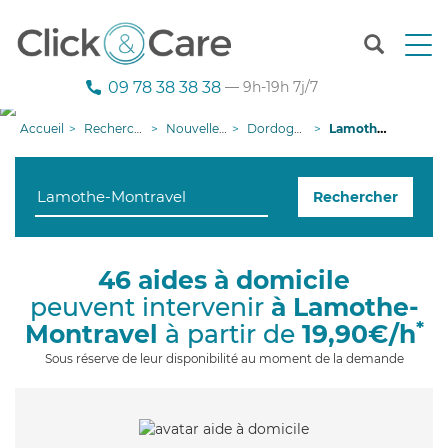
T
o
g
09 78 38 38 38
— 9h-19h 7j/7
g
l
Accueil
Recherche aide à domicile
Nouvelle-Aquitaine
Dordogne
Lamothe-Montravel
e
n
a
Rechercher
v
i
g
a
46 aides à domicile
t
peuvent intervenir
à Lamothe-
i
o
*
Montravel
à partir de
19,90€/h
n
Sous réserve de leur disponibilité au moment de la demande