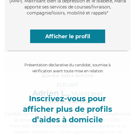
(AMP). Maitrisant bien la dépression et le diabète, Maria
apporte ses services de courses/livraison,
compagnie/loisirs, mobilité et rappels*
Afficher le profil
Présentation déclarative du candidat, soumise à
vérification avant toute mise en relation
ÉLÉGANT
Adrien L.,
Montcaret
Inscrivez-vous pour
à 5km de chez Vous
afficher plus de profils
Flexible
, dynamique et intuitive, Adrien a 4 ans d'expérience
d’aides à domicile
et possède un diplôme d'Etat d'aide-soignant (AS).
Maitrisant bien les troubles rénaux ou urologiques et la
maladie d'alzheimer, Adrien apporte ses services de