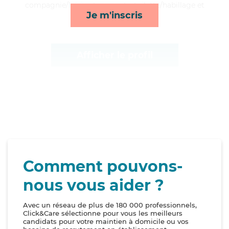
compagnie/loisirs, transports, toilette/habillage et
Je m'inscris
courses/livraison*
Afficher le profil
Comment pouvons-
nous vous aider ?
Avec un réseau de plus de 180 000 professionnels,
Click&Care sélectionne pour vous les meilleurs
candidats pour votre maintien à domicile ou vos