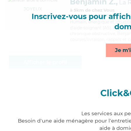
Benjamin Z.,
La 
JOYEUX
à 5km de chez Vous
Inscrivez-vous pour affiche
Humain
, énergique et intuiti
domi
d'aide-soignant (AS). Maitris
chronique obstructive, Benjam
courses/livraison, rappels et 
Je m'i
Afficher le profil
Click&
Les services aux p
Besoin d'une aide ménagère pour l'entretien
aide à domi