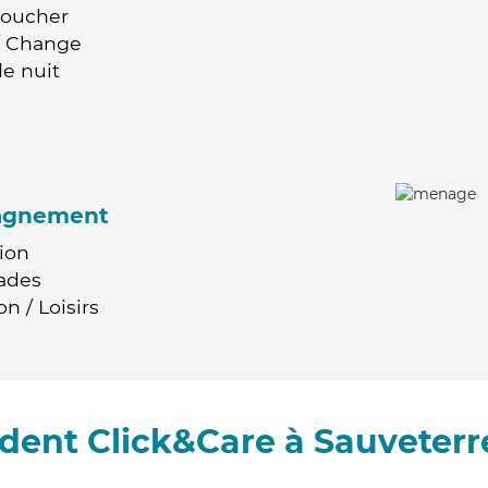
Coucher
 / Change
e nuit
agnement
ion
ades
n / Loisirs
dent Click&Care à Sauveter