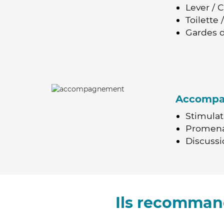
Lever / 
Toilette
Gardes d
Accomp
Stimulat
Promen
Discussio
Ils recomman