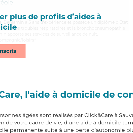
Réole
r plus de profils d’aides à
ve, Benjamin a 5 ans d'expérience et possède un diplôme d'Etat
cile
ant bien les troubles respiratoires et la bronchopneumopathie
in apporte ses services de surveillance de nuit,
compagnie/loisirs*
nscris
Care, l'aide à domicile de co
ersonnes âgées sont réalisés par Click&Care à Sau
 de votre cadre de vie, d'une aide à domicile tem
cile permanente suite à une perte d'autonomie pl