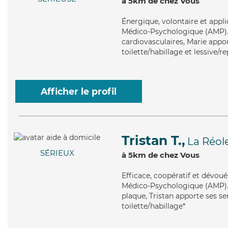
à 5km de chez Vous
Énergique
, volontaire et app
Médico-Psychologique (AMP). M
cardiovasculaires, Marie appor
toilette/habillage et lessive/r
Afficher le profil
Tristan T.,
La Réol
SÉRIEUX
à 5km de chez Vous
Efficace
, coopératif et dévoué
Médico-Psychologique (AMP). M
plaque, Tristan apporte ses se
toilette/habillage*