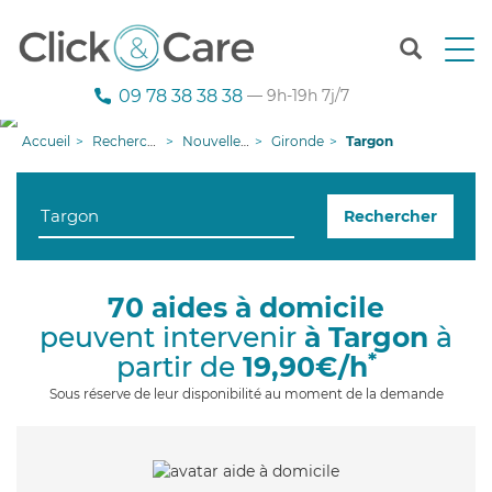
T
o
g
09 78 38 38 38
— 9h-19h 7j/7
g
l
Accueil
Recherche aide à domicile
Nouvelle-Aquitaine
Gironde
Targon
e
n
a
Rechercher
v
i
g
a
70 aides à domicile
t
peuvent intervenir
à Targon
à
i
o
*
partir de
19,90€/h
n
Sous réserve de leur disponibilité au moment de la demande