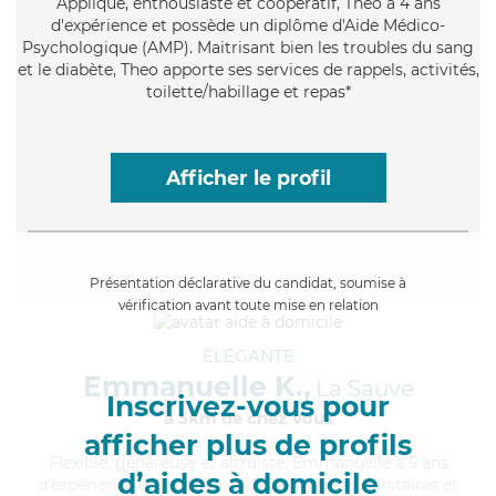
Appliqué
, enthousiaste et coopératif, Theo a 4 ans
d'expérience et possède un diplôme d'Aide Médico-
Psychologique (AMP). Maitrisant bien les troubles du sang
et le diabète, Theo apporte ses services de rappels, activités,
toilette/habillage et repas*
Afficher le profil
Présentation déclarative du candidat, soumise à
vérification avant toute mise en relation
ÉLÉGANTE
Emmanuelle K.,
La Sauve
Inscrivez-vous pour
à 5km de chez Vous
afficher plus de profils
Flexible
, généreuse et altruiste, Emmanuelle a 5 ans
d’aides à domicile
d'expérience et possède un BEP Carrières Sanitaires et