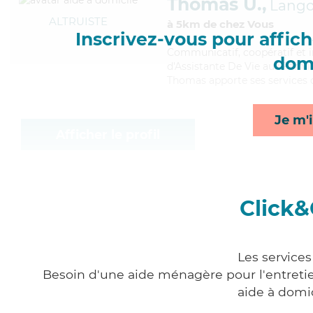
Thomas U.,
Lango
ALTRUISTE
à 5km de chez Vous
Inscrivez-vous pour affiche
Communicatif
, coopératif et
domi
d'Assistante De Vie aux Famil
Thomas apporte ses services de
Je m'i
Afficher le profil
Click&
Les services
Besoin d'une aide ménagère pour l'entretien
aide à domi