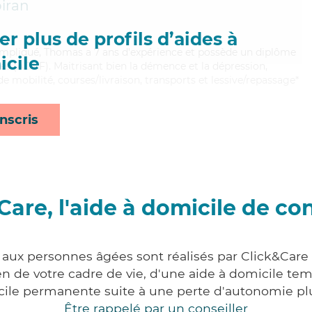
iran
r plus de profils d’aides à
 impliqué, Thomas a 7 ans d'expérience et possède un diplôme
cile
les (ADVF). Maitrisant bien la démence et la dépression,
 mobilité, courses/livraison, transports et lessive/repassage*
nscris
Care, l'aide à domicile de co
 aux personnes âgées sont réalisés par Click&Care
 de votre cadre de vie, d'une aide à domicile tem
cile permanente suite à une perte d'autonomie pl
Être rappelé par un conseiller