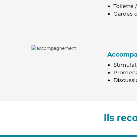
Toilette
Gardes d
Accomp
Stimulat
Promen
Discussio
Ils re