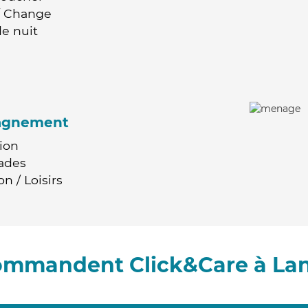
 / Change
e nuit
agnement
ion
ades
n / Loisirs
commandent Click&Care à La