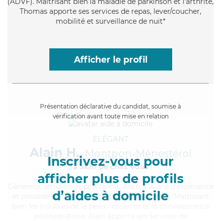
(ADVF). Maitrisant bien la maladie de parkinson et l'arthrite,
Thomas apporte ses services de repas, lever/coucher,
mobilité et surveillance de nuit*
Afficher le profil
Présentation déclarative du candidat, soumise à
vérification avant toute mise en relation
ÉLÉGANT
Alain H.,
Montpon-Ménestérol
Inscrivez-vous pour
à 5km de chez Vous
afficher plus de profils
Généreux
, altruiste et polyvalent, Alain a 14 ans d'expérience
d’aides à domicile
et possède un diplôme d'Etat d'infirmier (DEI). Maitrisant
bien les troubles de la peau / escarres et la convalescence
postopératoire, Alain apporte ses services de