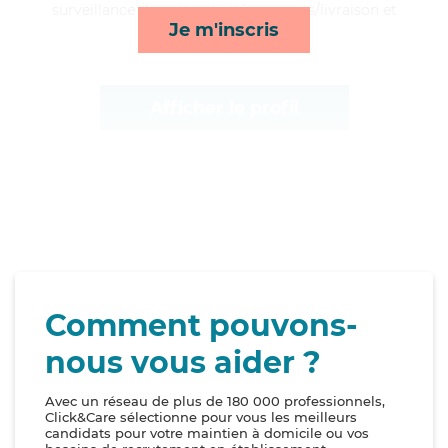
surveillance de nuit, activités, courses/livraison et
Je m'inscris
toilette/habillage*
Afficher le profil
Comment pouvons-
nous vous aider ?
Avec un réseau de plus de 180 000 professionnels,
Click&Care sélectionne pour vous les meilleurs
candidats pour votre maintien à domicile ou vos