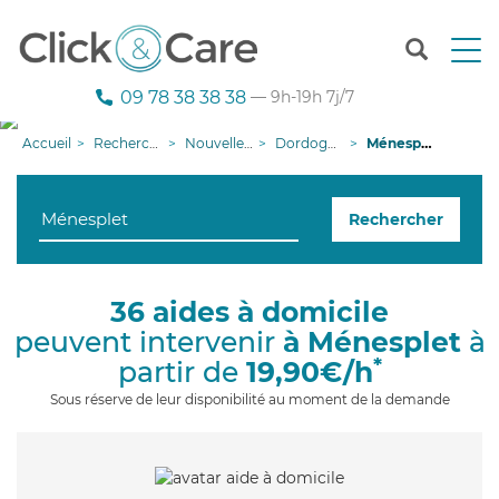
T
o
g
09 78 38 38 38
— 9h-19h 7j/7
g
l
Accueil
Recherche aide à domicile
Nouvelle-Aquitaine
Dordogne
Ménesplet
e
n
a
Rechercher
v
i
g
a
36 aides à domicile
t
peuvent intervenir
à Ménesplet
à
i
o
*
partir de
19,90€/h
n
Sous réserve de leur disponibilité au moment de la demande