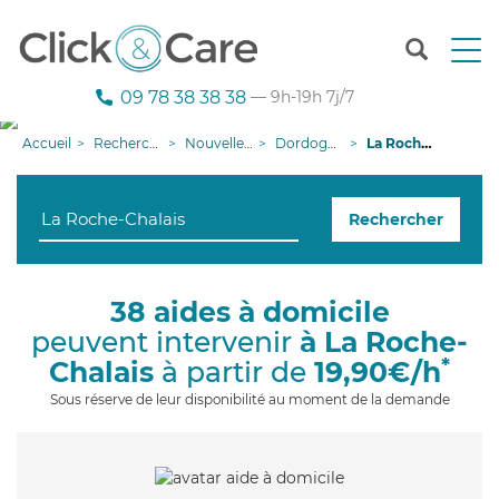
T
o
g
09 78 38 38 38
— 9h-19h 7j/7
g
l
Accueil
Recherche aide à domicile
Nouvelle-Aquitaine
Dordogne
La Roche-Chalais
e
n
a
Rechercher
v
i
g
a
38 aides à domicile
t
peuvent intervenir
à La Roche-
i
o
*
Chalais
à partir de
19,90€/h
n
Sous réserve de leur disponibilité au moment de la demande