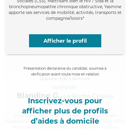
Sociales (CSS). Maitrisant bien le HIV / Sida et la
bronchopneumopathie chronique obstructive, Yasmine
apporte ses services de mobilité, activités, transports et
compagnie/loisirs*
Afficher le profil
Présentation déclarative du candidat, soumise à
vérification avant toute mise en relation
ALTRUISTE
Blandine G.,
La Roche-Chalais
Inscrivez-vous pour
à 5km de chez Vous
afficher plus de profils
Soigneuse
, minutieuse et flexible, Blandine a 8 ans
d’aides à domicile
d'expérience et possède un diplôme d'Etat d'infirmier (DEI).
Maitrisant bien la bronchopneumopathie chronique