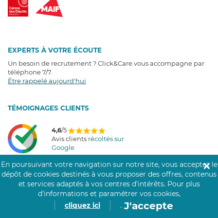
EXPERTS À VOTRE ÉCOUTE
Un besoin de recrutement ? Click&Care vous accompagne par
téléphone 7/7
.
Être rappelé aujourd'hui
T
É
MOIGNAGES CLIENTS
4,6
/5
Avis clients
récoltés sur
Google
En poursuivant votre navigation sur notre site, vous acceptez le
✕
dépôt de cookies destinés à vous proposer des offres, contenus
et services adaptés à vos centres d’intérêts.
Pour plus
COMMUNAUTÉ CLICK&CARE
d’informations et paramétrer vos cookies,
J'accepte
cliquez ici
.