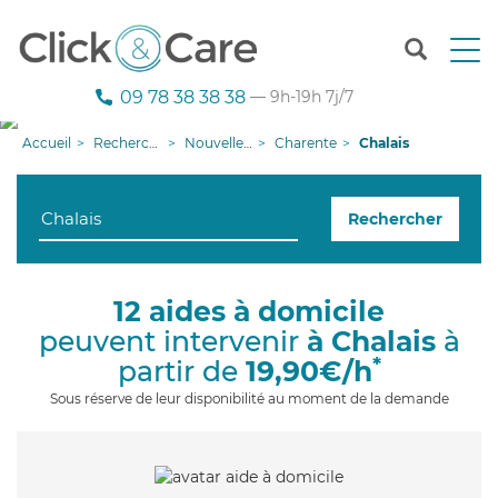
T
o
g
09 78 38 38 38
— 9h-19h 7j/7
g
l
Accueil
Recherche aide à domicile
Nouvelle-Aquitaine
Charente
Chalais
e
n
a
Rechercher
v
i
g
a
12 aides à domicile
t
peuvent intervenir
à Chalais
à
i
o
*
partir de
19,90€/h
n
Sous réserve de leur disponibilité au moment de la demande