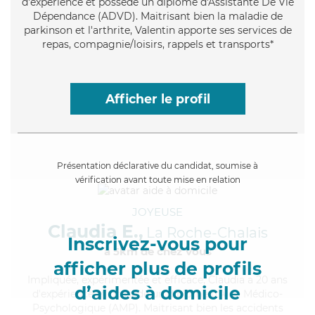
d'expérience et possède un diplôme d'Assistante De Vie
Dépendance (ADVD). Maitrisant bien la maladie de
parkinson et l'arthrite, Valentin apporte ses services de
repas, compagnie/loisirs, rappels et transports*
Afficher le profil
Présentation déclarative du candidat, soumise à
vérification avant toute mise en relation
JOYEUSE
Claudia E.,
La Roche-Chalais
Inscrivez-vous pour
à 5km de chez Vous
afficher plus de profils
Impliquée
, expérimentée et efficace, Claudia a 20 ans
d’aides à domicile
d'expérience et possède un diplôme d'Aide Médico-
Psychologique (AMP). Maitrisant bien les accidents