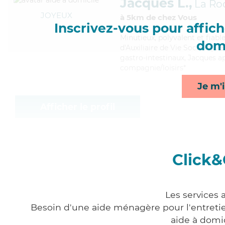
Jacques L.,
La Ro
JOYEUX
à 5km de chez Vous
Inscrivez-vous pour affiche
Minutieux
, polyvalent et fiab
domi
d'Auxiliaire de Vie Sociale (DE
gastro-intestinaux, Jacques ap
compagnie/loisirs*
Je m'i
Afficher le profil
Click&
Les services 
Besoin d'une aide ménagère pour l'entretien
aide à domi