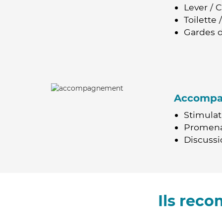
Lever / 
Toilette
Gardes d
Accomp
Stimulat
Promen
Discussio
Ils rec