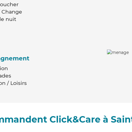
Coucher
 / Change
e nuit
agnement
ion
ades
n / Loisirs
ommandent Click&Care à Sain