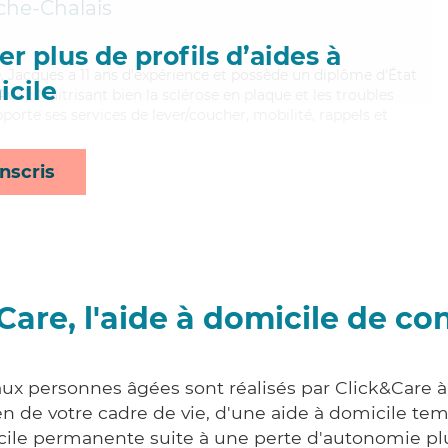
che-Chalais
r plus de profils d’aides à
le, Jacques a 11 ans d'expérience et possède un diplôme d'État
cile
AVS). Maitrisant bien la sclérose en plaque et les troubles
porte ses services de lever/coucher, mobilité, rappels et
nscris
Care, l'aide à domicile de co
aux personnes âgées sont réalisés par Click&Care à
 de votre cadre de vie, d'une aide à domicile tem
cile permanente suite à une perte d'autonomie pl