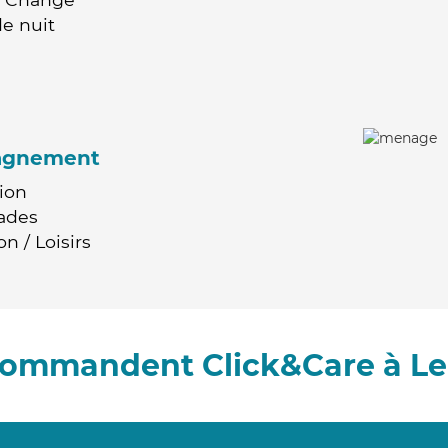
e nuit
agnement
ion
ades
n / Loisirs
ecommandent Click&Care à Le