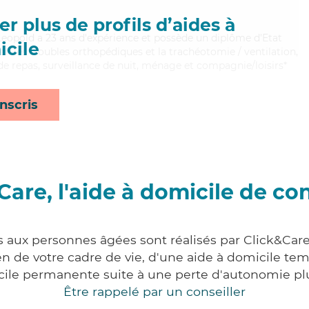
r plus de profils d’aides à
, Leopold a 23 ans d'expérience et possède un diplôme d'Etat
cile
bien les troubles orthopédiques et la trachéotomie / ventilation,
de repas, surveillance de nuit, ménage et compagnie/loisirs*
nscris
Care, l'aide à domicile de co
s aux personnes âgées sont réalisés par Click&Care
 de votre cadre de vie, d'une aide à domicile tem
cile permanente suite à une perte d'autonomie pl
Être rappelé par un conseiller