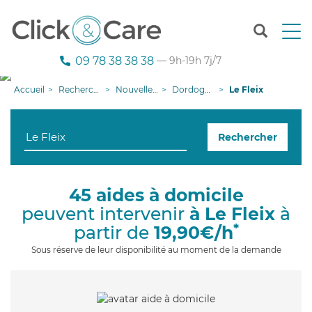
T
o
g
09 78 38 38 38
— 9h-19h 7j/7
g
l
Accueil
Recherche aide à domicile
Nouvelle-Aquitaine
Dordogne
Le Fleix
e
n
a
Rechercher
v
i
g
a
45 aides à domicile
t
peuvent intervenir
à Le Fleix
à
i
o
*
partir de
19,90€/h
n
Sous réserve de leur disponibilité au moment de la demande