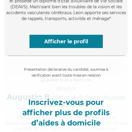
et possède un diplôme d'État d'Auxiliaire de Vie Sociale
(DEAVS). Maitrisant bien les troubles de la vision et les
accidents vasculaires cérébraux, Leon apporte ses services
de rappels, transports, activités et ménage*
Afficher le profil
Présentation déclarative du candidat, soumise à
vérification avant toute mise en relation
SÉRIEUX
Augustin B.,
Saint-Avit-Saint-Nazaire
Inscrivez-vous pour
à 5km de chez Vous
afficher plus de profils
Impliqué
, humain et volontaire, Augustin a 7 ans
d’aides à domicile
d'expérience et possède un diplôme d'Assistante De Vie aux
Familles (ADVF). Maitrisant bien la trachéotomie /