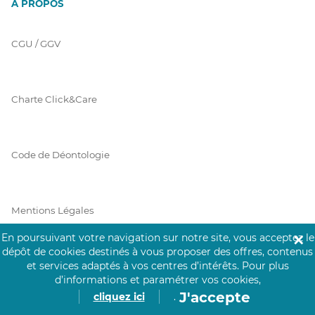
À PROPOS
CGU / GGV
Charte Click&Care
Code de Déontologie
Mentions Légales
En poursuivant votre navigation sur notre site, vous acceptez le
✕
dépôt de cookies destinés à vous proposer des offres, contenus
et services adaptés à vos centres d’intérêts.
Pour plus
Prérequis Click&Care
d’informations et paramétrer vos cookies,
J'accepte
cliquez ici
.