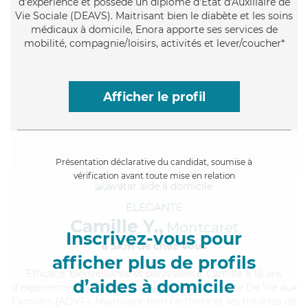
d'expérience et possède un diplôme d'État d'Auxiliaire de
Vie Sociale (DEAVS). Maitrisant bien le diabète et les soins
médicaux à domicile, Enora apporte ses services de
mobilité, compagnie/loisirs, activités et lever/coucher*
Afficher le profil
Présentation déclarative du candidat, soumise à
vérification avant toute mise en relation
ÉLÉGANTE
Camille Y.,
Montcaret
Inscrivez-vous pour
à 5km de chez Vous
afficher plus de profils
Efficace
, bienveillante et polyvalente, Camille a 18 ans
d’aides à domicile
d'expérience et possède un diplôme d'Assistante De Vie aux
Familles (ADVF). Maitrisant bien l'arthrite et les troubles de