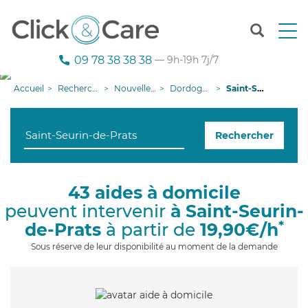
T
o
g
09 78 38 38 38
— 9h-19h 7j/7
g
l
Accueil
Recherche aide à domicile
Nouvelle-Aquitaine
Dordogne
Saint-Seurin-de-Prats
e
n
a
Rechercher
v
i
g
a
43 aides à domicile
t
peuvent intervenir
à Saint-Seurin-
i
o
*
de-Prats
à partir de
19,90€/h
n
Sous réserve de leur disponibilité au moment de la demande