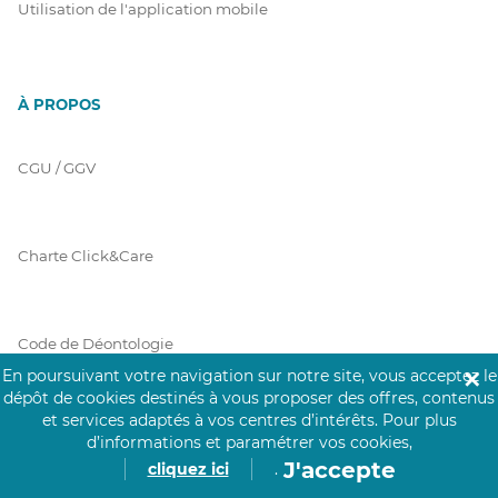
Utilisation de l'application mobile
À PROPOS
CGU / GGV
Charte Click&Care
Code de Déontologie
En poursuivant votre navigation sur notre site, vous acceptez le
✕
dépôt de cookies destinés à vous proposer des offres, contenus
et services adaptés à vos centres d’intérêts.
Pour plus
Mentions Légales
d’informations et paramétrer vos cookies,
J'accepte
cliquez ici
.