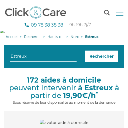
T
o
g
09 78 38 38 38
— 9h-19h 7j/7
g
l
Accueil
Recherche aide à domicile
Hauts-de-France
Nord
Estreux
e
n
a
Rechercher
v
i
g
a
172 aides à domicile
t
peuvent intervenir
à Estreux
à
i
o
*
partir de
19,90€/h
n
Sous réserve de leur disponibilité au moment de la demande