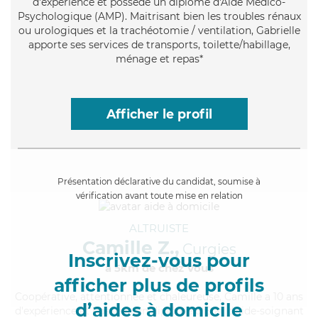
d'expérience et possède un diplôme d'Aide Médico-
Psychologique (AMP). Maitrisant bien les troubles rénaux
ou urologiques et la trachéotomie / ventilation, Gabrielle
apporte ses services de transports, toilette/habillage,
ménage et repas*
Afficher le profil
Présentation déclarative du candidat, soumise à
vérification avant toute mise en relation
ALTRUISTE
Camille Z.,
Curgies
Inscrivez-vous pour
à 5km de chez Vous
afficher plus de profils
Coopérative
, attentionnée et chaleureuse, Camille a 10 ans
d’aides à domicile
d'expérience et possède un diplôme d'Etat d'aide-soignant