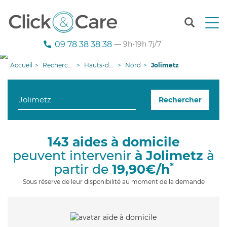
T
o
g
09 78 38 38 38
— 9h-19h 7j/7
g
l
Accueil
Recherche aide à domicile
Hauts-de-France
Nord
Jolimetz
e
n
a
Rechercher
v
i
g
a
143 aides à domicile
t
peuvent intervenir
à Jolimetz
à
i
o
*
partir de
19,90€/h
n
Sous réserve de leur disponibilité au moment de la demande