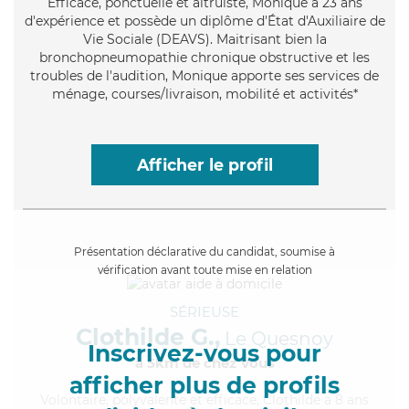
Efficace
, ponctuelle et altruiste, Monique a 23 ans
d'expérience et possède un diplôme d'État d'Auxiliaire de
Vie Sociale (DEAVS). Maitrisant bien la
bronchopneumopathie chronique obstructive et les
troubles de l'audition, Monique apporte ses services de
ménage, courses/livraison, mobilité et activités*
Afficher le profil
Présentation déclarative du candidat, soumise à
vérification avant toute mise en relation
SÉRIEUSE
Clothilde G.,
Le Quesnoy
Inscrivez-vous pour
à 5km de chez Vous
afficher plus de profils
Volontaire
, polyvalente et efficace, Clothilde a 8 ans