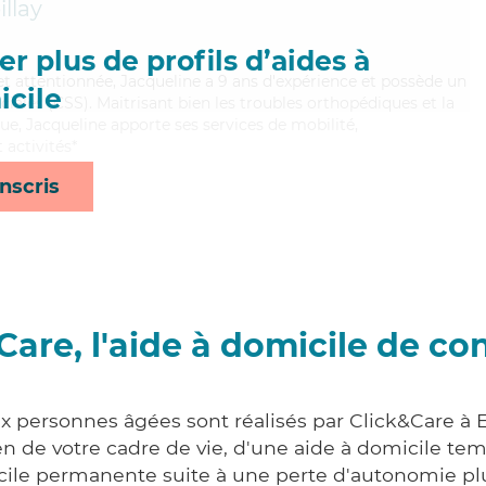
illay
r plus de profils d’aides à
 et attentionnée, Jacqueline a 9 ans d'expérience et possède un
cile
ciales (CSS). Maitrisant bien les troubles orthopédiques et la
ue, Jacqueline apporte ses services de mobilité,
 activités*
nscris
Care, l'aide à domicile de co
ux personnes âgées sont réalisés par Click&Care à
 de votre cadre de vie, d'une aide à domicile tem
cile permanente suite à une perte d'autonomie pl