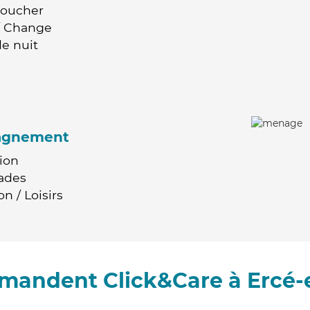
Coucher
 / Change
e nuit
agnement
ion
ades
n / Loisirs
mmandent Click&Care à Ercé