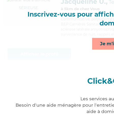
Jacqueline U.,
Te
SÉRIEUSE
à 5km de chez Vous
Inscrivez-vous pour affiche
Communicative
, polyvalente
domi
BEP Carrières Sanitaires et So
sclérose latérale amyotrophiq
surveillance de nuit, rappels et
Je m'i
Afficher le profil
Click&
Les services a
Besoin d'une aide ménagère pour l'entretien
aide à domi