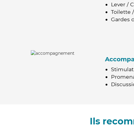
Lever / 
Toilette
Gardes d
Accomp
Stimulat
Promen
Discussio
Ils reco