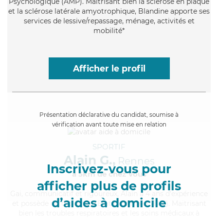
Psychologique (AMP). Maitrisant bien la sclérose en plaque
et la sclérose latérale amyotrophique, Blandine apporte ses
services de lessive/repassage, ménage, activités et
mobilité*
Afficher le profil
Présentation déclarative du candidat, soumise à
vérification avant toute mise en relation
SPORTIF
Alain G.,
Rennes
Inscrivez-vous pour
à 5km de chez Vous
afficher plus de profils
Gai
, communicatif et rigoureux, Alain a 4 ans d'expérience
d’aides à domicile
et possède un diplôme d'Etat d'infirmier (DEI). Maitrisant
bien les troubles respiratoires et les soins médicaux à