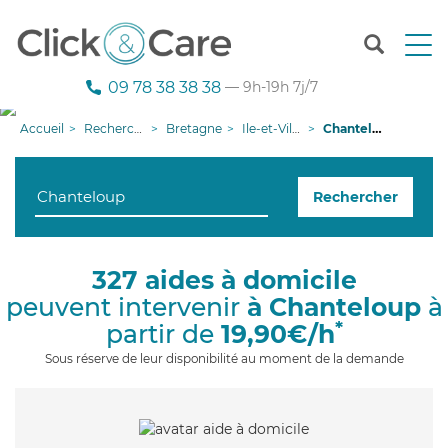
T
o
g
09 78 38 38 38
— 9h-19h 7j/7
g
l
Accueil
Recherche aide à domicile
Bretagne
Ile-et-Vilaine
Chanteloup
e
n
a
Rechercher
v
i
g
a
327 aides à domicile
t
peuvent intervenir
à Chanteloup
à
i
o
*
partir de
19,90€/h
n
Sous réserve de leur disponibilité au moment de la demande